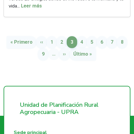
vida...
Leer más
Paginación
Primera página
Página anterior
Página
Página
Página
Página
Página
Página
Página
Págin
« Primero
‹‹
1
2
3
4
5
6
7
8
Página
Siguiente página
Última página
9
…
››
Último »
Unidad de Planificación Rural
Agropecuaria - UPRA
Sede principal