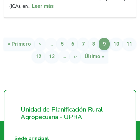
(ICA), en...
Leer más
Paginación
Primera página
Página anterior
Página
Página
Página
Página
Página
Página
Págin
« Primero
‹‹
…
5
6
7
8
9
10
11
Página
Página
Siguiente página
Última página
12
13
…
››
Último »
Unidad de Planificación Rural
Agropecuaria - UPRA
Sede principal