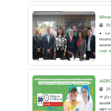
20
• La c
recurs
asumido
Leer 
20
🌱 ¡Es
ayudar
agro c