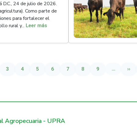
 D.C., 24 de julio de 2026.
gricultura). Como parte de
ciones para fortalecer el
llo rural y...
Leer más
ina
Página
Página
Página
Página
Página
Página
Página
Sigu
3
4
5
6
7
8
9
…
››
ral Agropecuaria - UPRA