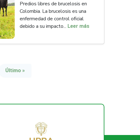
Predios libres de brucelosis en
Colombia. La brucelosis es una
enfermedad de control oficial
debido a su impacto...
Leer más
iente página
Última página
Último »