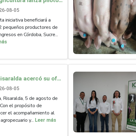
Minagricultura lanza piloto de seguro agropecuario por $9.625 millones para proteger a más de 14.000 pequeños productores contra riesgos del Fenómeno de El Niño
26-08-05
 iniciativa beneficiará a
2 pequeños productores de
ingresos en Córdoba, Sucre...
más
ICA Risaralda acercó su oferta institucional a productores y emprendedores en Expocamello
26-08-05
a, Risaralda, 5 de agosto de
Con el propósito de
ecer el acompañamiento al
 agropecuario y...
Leer más