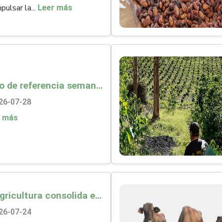
pulsar la...
Leer más
Precio de referencia semanal de compra de cacao - Fuente Industria Nacional - Exportadores
26-07-28
r más
MinAgricultura consolida el análisis técnico de la formulación de la política pública para el fomento de la apicultura en Colombia
26-07-24