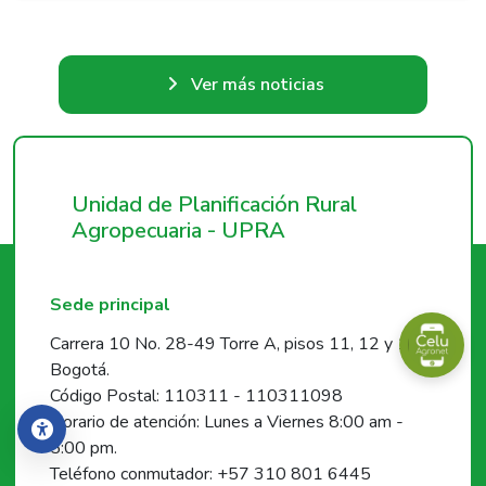
Ver más noticias
Unidad de Planificación Rural
Agropecuaria - UPRA
Sede principal
Carrera 10 No. 28-49 Torre A, pisos 11, 12 y 19,
Bogotá.
Código Postal: 110311 - 110311098
Horario de atención: Lunes a Viernes 8:00 am -
Accesibilidad
5:00 pm.
Teléfono conmutador: +57 310 801 6445