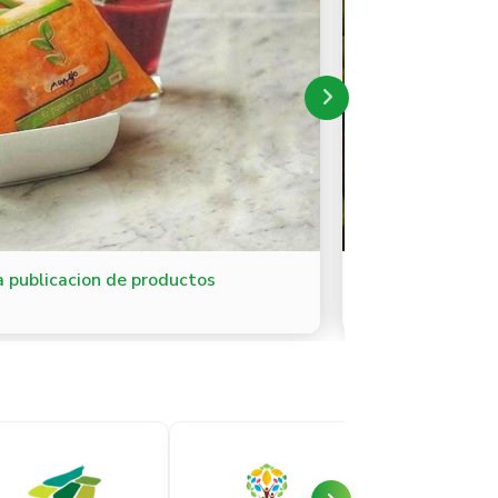
a publicacion de productos
Como consultar y
frescos.