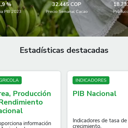
,9 %
32.445 COP
18.733
a PIB 2023
Precio Semanal Cacao
Producci
Estadísticas destacadas
GRICOLA
INDICADORES
rea, Producción
PIB Nacional
 Rendimiento
acional
Indicadores de tasa de
oporciona información
crecimiento,