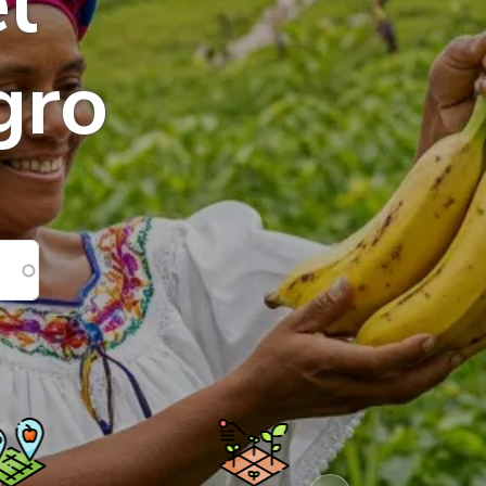
l
gro