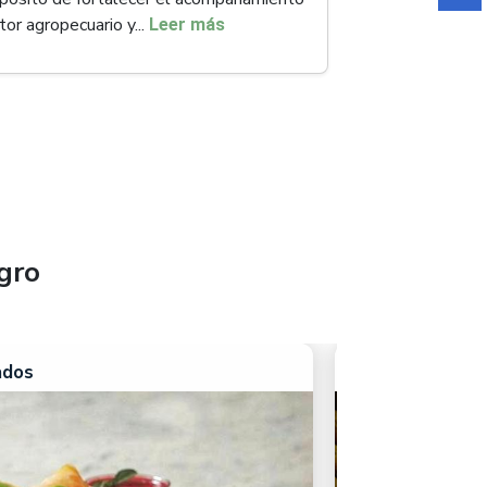
tor agropecuario y...
Leer más
gro
ados
1. Productos e