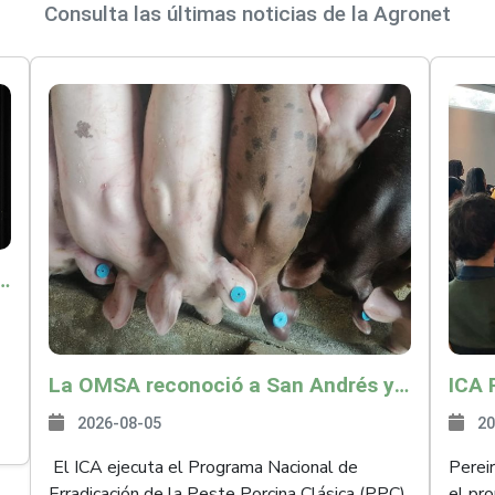
Consulta las últimas noticias de la Agronet
o por $9.625 millones para proteger a más de 14.000 pequeños productores contra riesgos del Fenómeno de El Niño
La OMSA reconoció a San Andrés y Providencia como zona libre de Peste Porcina Clásica (PPC)
2026-08-05
20
El ICA ejecuta el Programa Nacional de
Perei
Erradicación de la Peste Porcina Clásica (PPC)
el pr