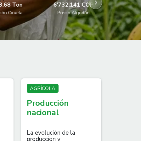
,68 Ton
6'732.141 COP
4.414
ón Ciruela
Precio Algodón
T
AGRÍCOLA
Producción
nacional
La evolución de la
produccion y