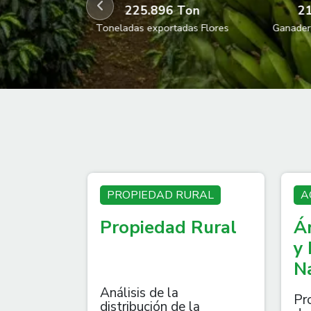
636 Ton
225.896 Ton
21
 exportadas
Toneladas exportadas Flores
Ganaderi
nano
PROPIEDAD RURAL
A
Propiedad Rural
Á
y
N
Análisis de la
Pr
distribución de la