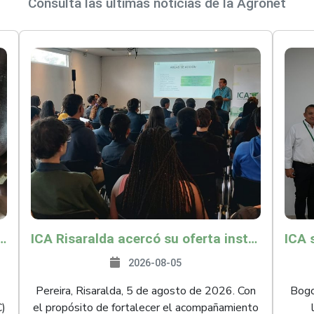
Consulta las últimas noticias de la Agronet
és y Providencia como zona libre de Peste Porcina Clásica (PPC)
ICA Risaralda acercó su oferta institucional a productores y emprendedores en Expocamello
2026-08-05
Pereira, Risaralda, 5 de agosto de 2026. Con
Bogot
C)
el propósito de fortalecer el acompañamiento