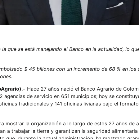
 la que se está manejando el Banco en la actualidad, lo q
embolsado $ 45 billones con un incremento de 68 % en los 
lones.
oAgrario).-
Hace 27 años nació el Banco Agrario de Colombia
162 agencias de servicio en 651 municipios; hoy se constitu
 oficinas tradicionales y 141 oficinas livianas bajo el for
para mostrar la organización a lo largo de estos 27 años d
n a trabajar la tierra y garantizan la seguridad alimentari
nto que, durante la actual administración, ha mostrado gra