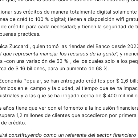
tionar sus créditos de manera totalmente digital solamente
nea de crédito 100 % digital; tienen a disposición wifi gratu
 de crédito para cada necesidad; y tienen la seguridad de 
 buenas prácticas.
ca Zuccardi, quien tomó las riendas del Banco desde 2022
 que representa manejar los recursos de la gente
”, y menc
es -con una variación de 63 %-, de los cuales solo a los pe
ca de $ 16 billones, para un aumento de 68 %.
 Economía Popular, se han entregado créditos por $ 2,6 bil
micos en el campo y la ciudad, al tiempo que se ha impact
triales y a las que se ha irrigado cerca de $ 400 mil mill
años tiene que ver con el fomento a la inclusión financiera
supera 1,2 millones de clientes que accedieron por primera 
de crédito.
rá constituyendo como un referente del sector financiero en