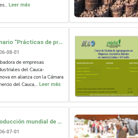
es...
Leer más
Seminario “Prácticas de producción y transformación para el acceso a mercados orgánicos”
06-08-01
ubadora de empresas
dustriales del Cauca-
nova en alianza con la Cámara
ercio del Cauca,...
Leer más
La producción mundial de cereales aumentará en 2008, pero los precios permanecen altos
06-07-01