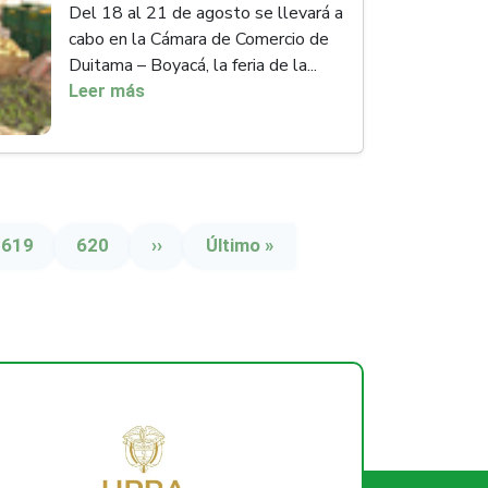
Del 18 al 21 de agosto se llevará a
cabo en la Cámara de Comercio de
Duitama – Boyacá, la feria de la...
Leer más
Página
Página
Siguiente página
Última página
619
620
››
Último »