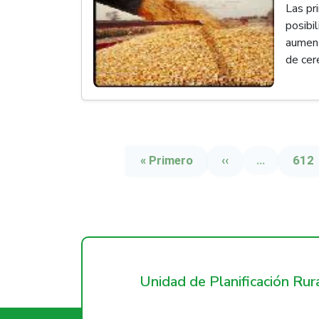
Las pr
posibi
aument
de cer
Paginación
Primera página
Página anterior
Pági
« Primero
‹‹
…
612
Unidad de Planificación Ru