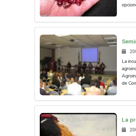
opcion
20
La inc
agroin
Agroin
de Com
20