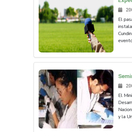
20
El pas
instal
Cundin
evento
20
El Min
Desarr
Nacion
y la Un