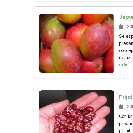
20
Se esp
presen
concep
realiza
más
20
Con un
produc
planif