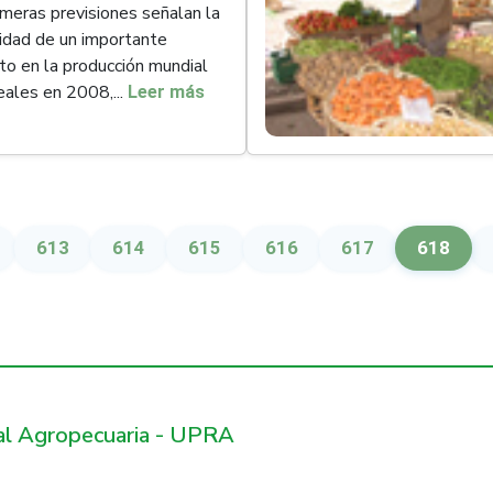
imeras previsiones señalan la
lidad de un importante
o en la producción mundial
eales en 2008,...
Leer más
na
Página
Página
Página
Página
Página
Página
613
614
615
616
617
618
ral Agropecuaria - UPRA