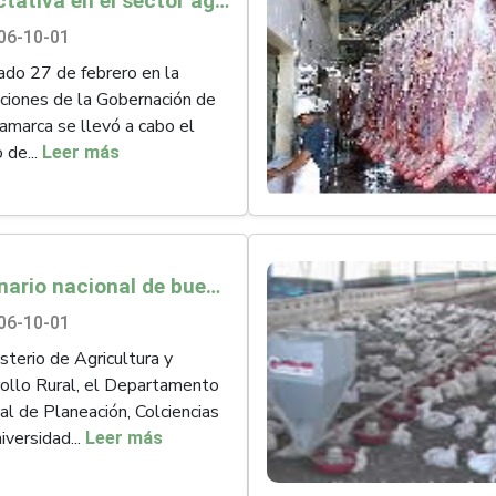
Expectativa en el sector agropecuario, por la entrega de resultados de los 4 estudios piloto de las
06-10-01
ado 27 de febrero en la
aciones de la Gobernación de
amarca se llevó a cabo el
 de...
Leer más
Seminario nacional de buenas prácticas de investigación
06-10-01
isterio de Agricultura y
ollo Rural, el Departamento
al de Planeación, Colciencias
iversidad...
Leer más