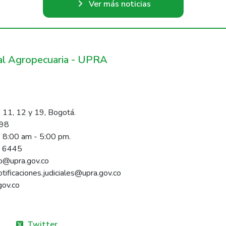
Ver más noticias
ral Agropecuaria - UPRA
 11, 12 y 19, Bogotá.
098
s 8:00 am - 5:00 pm.
1 6445
rio@upra.gov.co
notificaciones.judiciales@upra.gov.co
gov.co
Twitter