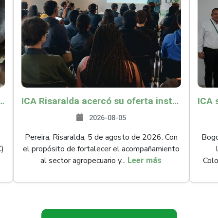
és y Providencia como zona libre de Peste Porcina Clásica (PPC)
ICA Risaralda acercó su oferta institucional a productores y emprendedores en Expocamello
2026-08-05
Pereira, Risaralda, 5 de agosto de 2026. Con
Bogot
C)
el propósito de fortalecer el acompañamiento
al sector agropecuario y...
Colo
Leer más