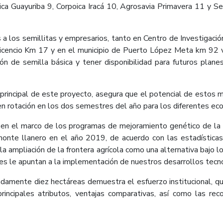
ica Guayuriba 9, Corpoica Iracá 10, Agrosavia Primavera 11 y Se
s a los semillitas y empresarios, tanto en Centro de Investigaci
avicencio Km 17 y en el municipio de Puerto López Meta km 92 v
ón de semilla básica y tener disponibilidad para futuros plane
 principal de este proyecto, asegura que el potencial de estos m
en rotación en los dos semestres del año para los diferentes eco
 en el marco de los programas de mejoramiento genético de la
monte llanero en el año 2019, de acuerdo con las estadística
a ampliación de la frontera agrícola como una alternativa bajo l
nes le apuntan a la implementación de nuestros desarrollos tecn
madamente diez hectáreas demuestra el esfuerzo institucional, qu
principales atributos, ventajas comparativas, así como las r