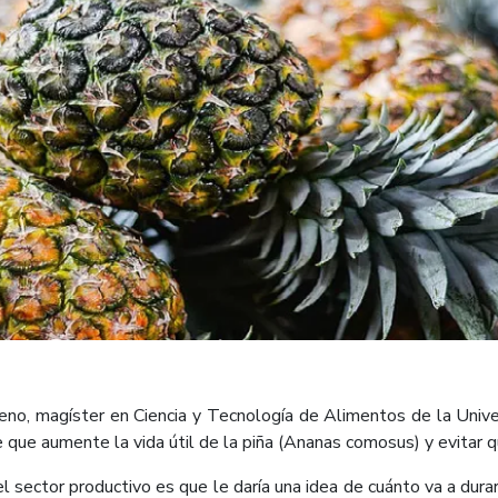
eno, magíster en Ciencia y Tecnología de Alimentos de la Univ
que aumente la vida útil de la piña (Ananas comosus) y evitar q
l sector productivo es que le daría una idea de cuánto va a dur