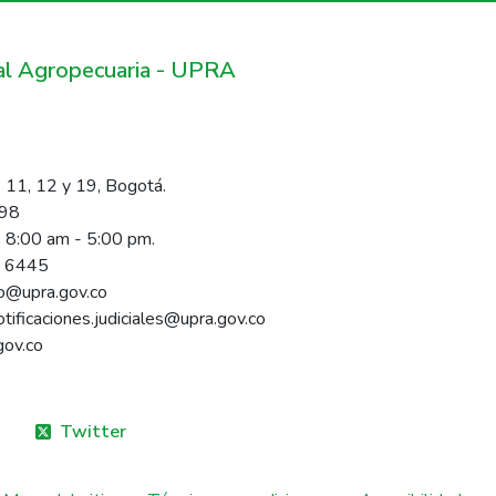
ral Agropecuaria - UPRA
 11, 12 y 19, Bogotá.
098
s 8:00 am - 5:00 pm.
1 6445
rio@upra.gov.co
notificaciones.judiciales@upra.gov.co
gov.co
Twitter