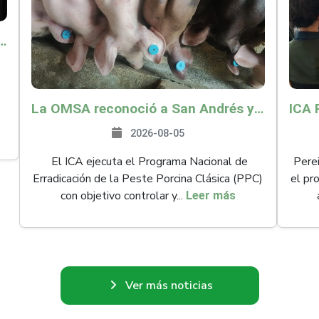
o por $9.625 millones para proteger a más de 14.000 pequeños productores contra riesgos del Fenómeno de El Niño
La OMSA reconoció a San Andrés y Providencia como zona libre de Peste Porcina Clásica (PPC)
2026-08-05
El ICA ejecuta el Programa Nacional de
Perei
Erradicación de la Peste Porcina Clásica (PPC)
el pr
con objetivo controlar y...
Leer más
Ver más noticias