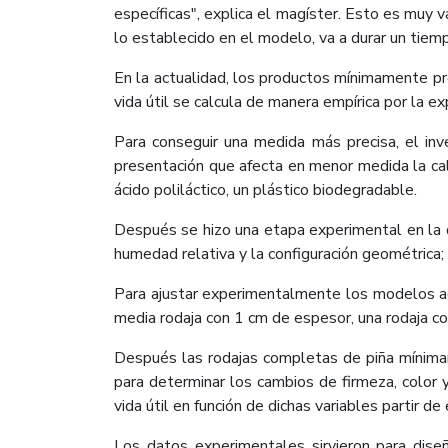
específicas", explica el magíster. Esto es muy 
lo establecido en el modelo, va a durar un tie
En la actualidad, los productos mínimamente pr
vida útil se calcula de manera empírica por la e
Para conseguir una medida más precisa, el in
presentación que afecta en menor medida la cal
ácido poliláctico, un plástico biodegradable.
Después se hizo una etapa experimental en la qu
humedad relativa y la configuración geométrica
Para ajustar experimentalmente los modelos ade
media rodaja con 1 cm de espesor, una rodaja 
Después las rodajas completas de piña mínim
para determinar los cambios de firmeza, color 
vida útil en función de dichas variables partir d
Los datos experimentales sirvieron para dise