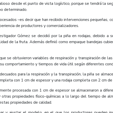
valioso desde el punto de vista logístico, porque se tendrá la s
mpo determinado.
ocesados –es decir que han recibido intervenciones pequeñas, 
xperiencia de productores y comercializadores.
vestigador Gómez se decidió por la piña en rodajas, debido a
idad de la fruta. Además definió como empaque bandejas cubiert
e se obtuvieron variables de respiración y transpiración de las 
; su comportamiento y tiempos de vida útil según diferentes con
cuados para la respiración y la transpiración, la piña se almace
completa con 1 cm de espesor y una rodaja completa con 2 cm d
amente procesada con 1 cm de espesor se almacenaron a difere
y otras propiedades físico-químicas a lo largo del tiempo de al
e estas propiedades de calidad.
ñar y ajustar el modelo, en el que los productores pueden i