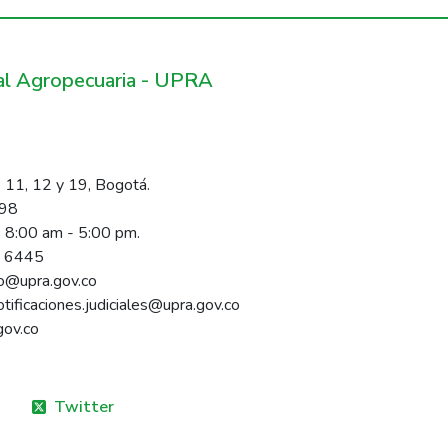
ral Agropecuaria - UPRA
 11, 12 y 19, Bogotá.
098
s 8:00 am - 5:00 pm.
1 6445
rio@upra.gov.co
notificaciones.judiciales@upra.gov.co
gov.co
Twitter