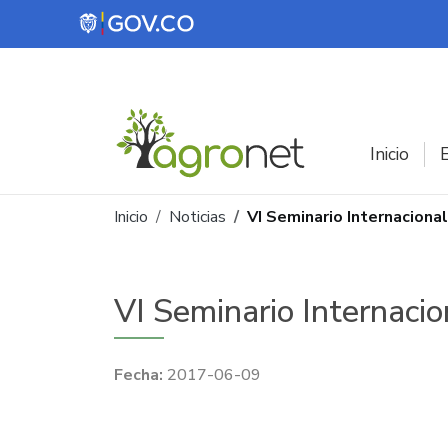
Pasar al contenido principal
Inicio
E
Ruta de navegación
Inicio
Noticias
VI Seminario Internaciona
VI Seminario Internacio
2017-06-09