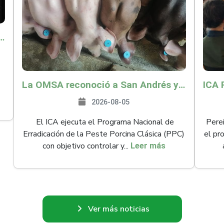
o por $9.625 millones para proteger a más de 14.000 pequeños productores contra riesgos del Fenómeno de El Niño
La OMSA reconoció a San Andrés y Providencia como zona libre de Peste Porcina Clásica (PPC)
2026-08-05
El ICA ejecuta el Programa Nacional de
Perei
Erradicación de la Peste Porcina Clásica (PPC)
el pr
con objetivo controlar y...
Leer más
Ver más noticias