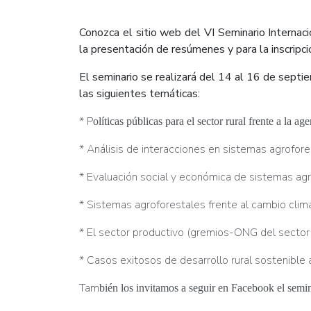
Conozca el sitio web del VI Seminario Internac
la presentación de resúmenes y para la inscripc
El seminario se realizará del 14 al 16 de septi
las siguientes temáticas:
* P
olíticas públicas para el sector rural frente a la ag
* Análisis de interacciones en sistemas agrofore
* Evaluación social y económica de sistemas agr
* Sistemas agroforestales frente al cambio climá
* El sector productivo (gremios-ONG del sector r
* Casos exitosos de desarrollo rural sostenible
Tam
bién los invitamos a seguir en Facebook el semi