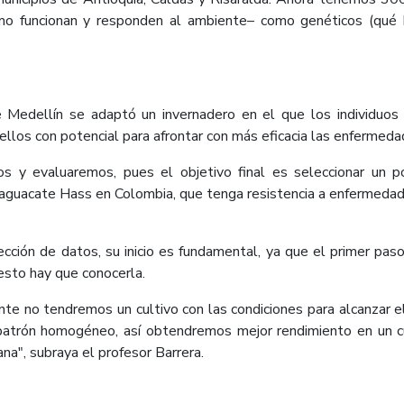
cómo funcionan y responden al ambiente– como genéticos (qué 
 Medellín se adaptó un invernadero en el que los individuos 
llos con potencial para afrontar con más eficacia las enfermeda
 y evaluaremos, pues el objetivo final es seleccionar un po
 aguacate Hass en Colombia, que tenga resistencia a enfermedad
ección de datos, su inicio es fundamental, ya que el primer pas
 esto hay que conocerla.
e no tendremos un cultivo con las condiciones para alcanzar e
n patrón homogéneo, así obtendremos mejor rendimiento en un 
a", subraya el profesor Barrera.​