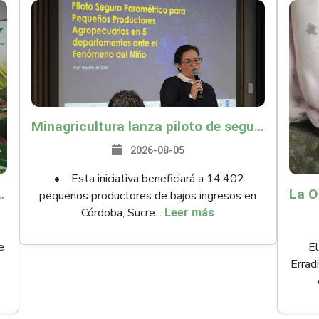
Minagricultura lanza piloto de seguro agropecuario por $9.625 millones para proteger a más de 14.000 pequeños productores contra riesgos del Fenómeno de El Niño
2026-08-05
• Esta iniciativa beneficiará a 14.402
ollo y abrió 61 mercados internacionales
pequeños productores de bajos ingresos en
Córdoba, Sucre...
Leer más
e
El
Errad