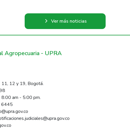
Ver más noticias
ral Agropecuaria - UPRA
 11, 12 y 19, Bogotá.
098
s 8:00 am - 5:00 pm.
1 6445
rio@upra.gov.co
notificaciones.judiciales@upra.gov.co
gov.co