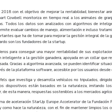
2018 con el objetivo de mejorar la rentabilidad, bienestar ani
mart Cowbell monitoriza en tiempo real a los animales de gran
as. Todos los datos son analizados con algoritmos de inteligen
permite evaluar cambios de manejo, alimentación e incluso tratam
ortantes que ha de tomar para mejorar la gestión integral de la g
ardo son los fundadores de la startup.
deros para conseguir una mayor rentabilidad de sus explotaci
 inteligente a la gestión ganadera, apoyada en un collar que rec
ada. Gracias a algoritmia avanzada, se pueden identificar situac
vés de la plataforma software, accesible por los usuarios desde c
 que investiga y desarrolla vehículos no tripulados, dirigidos 
tos dispositivos están basados en la naturaleza, imitando l
, de esta manera, respuestas sostenibles a los mercados agrícol
ama de aceleración StarUp Europe Accelerator de la Fundación 
y como hace la naturaleza, con el fin de mantener limpios los