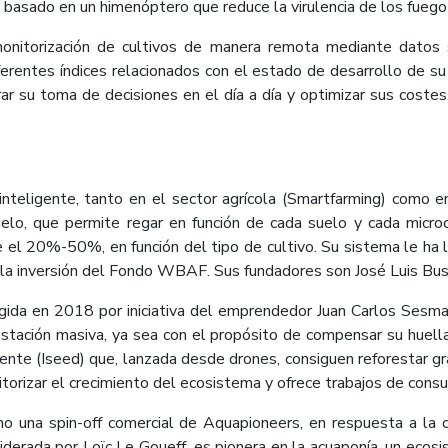
e basado en un himenóptero que reduce la virulencia de los fuego
onitorización de cultivos de manera remota mediante datos sa
iferentes índices relacionados con el estado de desarrollo de su 
ar su toma de decisiones en el día a día y optimizar sus cost
inteligente, tanto en el sector agrícola (Smartfarming) como e
elo, que permite regar en función de cada suelo y cada microcl
 el 20%-50%, en función del tipo de cultivo. Su sistema le ha l
 la inversión del Fondo WBAF. Sus fundadores son José Luis Bus
da en 2018 por iniciativa del emprendedor Juan Carlos Sesma 
restación masiva, ya sea con el propósito de compensar su huell
igente (Iseed) que, lanzada desde drones, consiguen reforestar g
orizar el crecimiento del ecosistema y ofrece trabajos de consu
 una spin-off comercial de Aquapioneers, en respuesta a la c
liderada por Loïc Le Goueff, es pionera en la acuaponía, un ecos