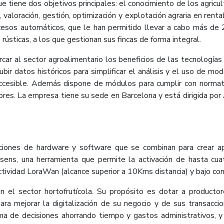
 tiene dos objetivos principales: el conocimiento de los agricult
n, valoración, gestión, optimización y explotación agraria en ren
sos automáticos, que le han permitido llevar a cabo más de 2
 rústicas, a los que gestionan sus fincas de forma integral.
ar al sector agroalimentario los beneficios de las tecnología
ubir datos históricos para simplificar el análisis y el uso de m
accesible. Además dispone de módulos para cumplir con normati
tores. La empresa tiene su sede en Barcelona y está dirigida por
ciones de hardware y software que se combinan para crear ap
sens, una herramienta que permite la activación de hasta cuat
tividad LoraWan (alcance superior a 10Kms distancia) y bajo cons
 el sector hortofrutícola. Su propósito es dotar a produc
ara mejorar la digitalización de su negocio y de sus transacc
oma de decisiones ahorrando tiempo y gastos administrativos, y