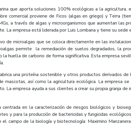
rina que aporta soluciones 100% ecológicas a la agricultura,
re comercial proviene de Ficos (algas en griego) y Terra (tierr
MGs, a través de algas y microorganismos que aumentan las pr
nte. La empresa está liderada por Luis Lombana y tiene su sede 
o de microalgas que se coloca directamente en las instalacion
roalgas permite la remediación de suelos degradados, la prod
o la huella de carbono de forma significativa. Esta empresa sevil
a.
abrica una proteína sostenible y otros productos derivados de 
 de mascotas, así como la agricultura ecológica. La empresa s
to. La empresa ayuda a sus clientes a crear su propia granja de 
centrada en la caracterización de riesgos biológicos y biosegu
ntes y para la producción de bactericidas y fungicidas ecológicos
 el campo de la biología y biotecnología: Maximino Manzanera,