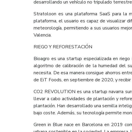
desarrollando un vehículo no tripulado terrestr
Stratoloon es una plataforma SaaS para la m
plataforma, el usuario es capaz de visualizar d
meteorología, permitiendo a sus usuarios mejor
Valencia.
RIEGO Y REFORESTACIÓN
Bioagro es una startup especializada en riego 
algoritmo de calibración de la humedad del su
necesita. De esa manera consigue ahorros entre
de EiT Foods, en septiembre de 2020, y recibir
CO2 REVOLUTION es una startup navarra surgi
llevar a cabo actividades de plantación y refo
plantación. Han desarrollado una semilla intel
bajo coste. Además, su tecnología permite monit
Green in Blue nace en Barcelona en 2019 como
urbana sostenible en la sociedad. La empresa, 