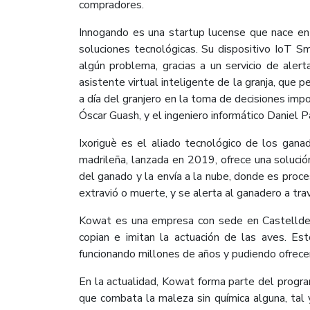
compradores.
Innogando es una startup lucense que nace en 
soluciones tecnológicas. Su dispositivo IoT S
algún problema, gracias a un servicio de alert
asistente virtual inteligente de la granja, que 
a día del granjero en la toma de decisiones imp
Óscar Guash, y el ingeniero informático Daniel P
Ixoriguè es el aliado tecnológico de los gana
madrileña, lanzada en 2019, ofrece una solución
del ganado y la envía a la nube, donde es proces
extravió o muerte, y se alerta al ganadero a tra
Kowat es una empresa con sede en Castelldefels
copian e imitan la actuación de las aves. Es
funcionando millones de años y pudiendo ofrecer
En la actualidad, Kowat forma parte del progr
que combata la maleza sin química alguna, tal 