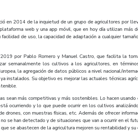
 en 2014 de la inquietud de un grupo de agricultores por llev
a plataforma web y una app móvil, que en hoy día utilizan más 
 facilidad de uso, la capacidad de adaptación a cualquier tamañ
 2019 por Pablo Romero y Manuel Castro, que facilita la toma 
r semanalmente los cultivos a los agricultores, en términos de
ropea, la agregación de datos públicos a nivel nacional/interna
ya instalados. Su objetivo es mejorar las actuales técnicas agríco
tenible.
rias sean más competitivas y más sostenibles. Lo hacen usando
stá ocurriendo y lo que puede ocurrir en los cultivos analizánd
e drones, con muestras físicas, etc. Además de ofrecer informac
o se han detectado y de situaciones que van a ocurrir en el fut
as que se abastecen de la agricultura mejoren su rentabilidad y su