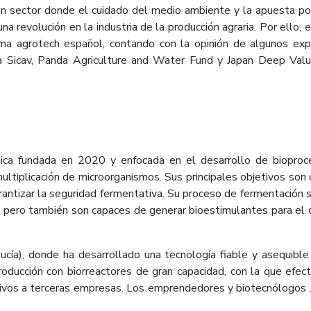
 un sector donde el cuidado del medio ambiente y la apuesta p
a revolución en la industria de la producción agraria. Por ello,
tema agrotech español, contando con la opinión de algunos exp
a Sicav, Panda Agriculture and Water Fund y Japan Deep Value
ica fundada en 2020 y enfocada en el desarrollo de biopro
ltiplicación de microorganismos. Sus principales objetivos son
rantizar la seguridad fermentativa. Su proceso de fermentación s
…) pero también son capaces de generar bioestimulantes para el c
cía), donde ha desarrollado una tecnología fiable y asequible 
roducción con biorreactores de gran capacidad, con la que efe
ivos a terceras empresas. Los emprendedores y biotecnólogos J