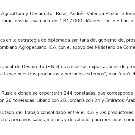
Agricultura y Desarrollo Rural, Andrés Valencia Pinzón, infor
e carne bovina, avaluada en 1.817.000 dólares, con destino a
ca en la estrategia de diplomacia sanitaria del gobierno del pres
olombiano Agropecuario, ICA, con el apoyo del Ministerio de Com
Nacional de Desarrollo (PND) es crecer las exportaciones de pr
llevar nuestros productos a nercados externos", manifestó el je
 Rusia a donde se exportarán 244 toneladas, que corresponde
n 26 toneladas, Líbano con 25, Jordanía con 24 y Emiratos Ára
ltado del trabajo consolidado entre el ICA y los productores,
ductos pecuarios sanos, inocuos y de calidad, para mercados com