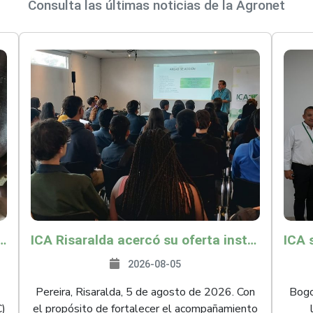
Consulta las últimas noticias de la Agronet
és y Providencia como zona libre de Peste Porcina Clásica (PPC)
ICA Risaralda acercó su oferta institucional a productores y emprendedores en Expocamello
2026-08-05
Pereira, Risaralda, 5 de agosto de 2026. Con
Bogot
C)
el propósito de fortalecer el acompañamiento