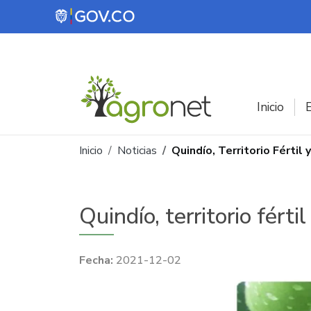
Pasar al contenido principal
Inicio
E
Ruta de navegación
Inicio
Noticias
Quindío, Territorio Fértil
Quindío, territorio fért
2021-12-02