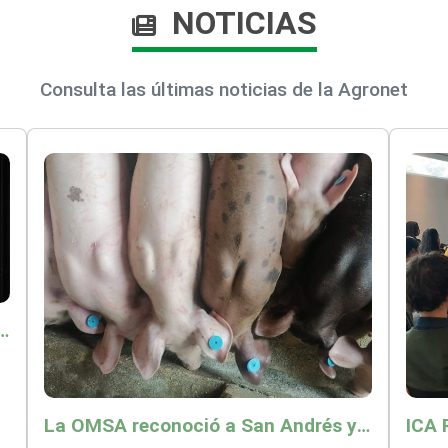
NOTICIAS
Consulta las últimas noticias de la Agronet
o por $9.625 millones para proteger a más de 14.000 pequeños productores contra riesgos del Fenómeno de El Niño
La OMSA reconoció a San Andrés y Providencia como zona libre de Peste Porcina Clásica (PPC)