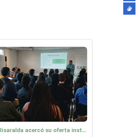
ICA Risaralda acercó su oferta institucional a productores y emprendedores en Expocamello