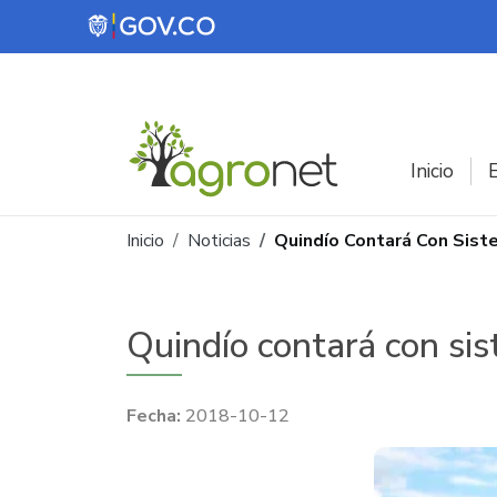
Pasar al contenido principal
Inicio
E
Ruta de navegación
Inicio
Noticias
Quindío Contará Con Sis
Quindío contará con si
2018-10-12