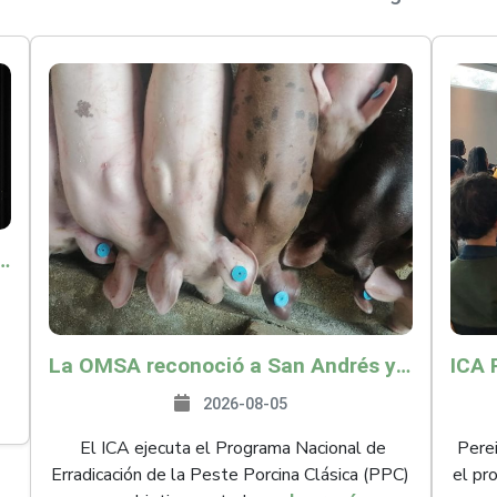
o por $9.625 millones para proteger a más de 14.000 pequeños productores contra riesgos del Fenómeno de El Niño
La OMSA reconoció a San Andrés y Providencia como zona libre de Peste Porcina Clásica (PPC)
2026-08-05
El ICA ejecuta el Programa Nacional de
Perei
Erradicación de la Peste Porcina Clásica (PPC)
el pr