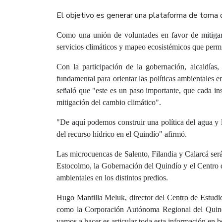
El objetivo es generar una plataforma de toma de
Como una unión de voluntades en favor de mitigar e
servicios climáticos y mapeo ecosistémicos que permit
Con la participación de la gobernación, alcaldías
fundamental para orientar las políticas ambientales en
señaló que "
este es un paso importante, que cada inst
mitigación del cambio climático
".
"
De aquí podemos construir una política del agua y l
del recurso hídrico en el Quindío" afirmó.
Las microcuencas de Salento, Filandia y Calarcá será
Estocolmo, la Gobernación del Quindío y el Centro de
ambientales en los distintos predios.
Hugo Mantilla Meluk, director del Centro de Estudio
como la Corporación Autónoma Regional del Quindío
vamos a hacer es articular toda esta información en