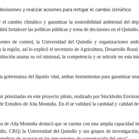
cisiones y realizar acciones para mitigar el cambio climático.
l cambio climático y garantizar la sostenibilidad ambiental del dep
irá fortalecer las políticas públicas y toma de decisiones en el Quindío.
, entes de control, la Universidad del Quindío y organizaciones ambi
 la región, así lo explicó el
secretario de Agricultura, Desarrollo Rur
itución asuma su rol misional, la competencia y se articule en esta inic
a gobernanza del líquido vital
, ambas herramientas para garantizar una 
n priorizadas en este proyecto piloto, realizado por Stockholm Enviro
 Estudios de Alta Montaña. En él se validará la cantidad y calidad del 
s de Alta Montaña destacó que se cuenta con una amplia capacidad inst
, CRQ; la Universidad del Quindío y sus grupos de investigación, las
 beneficio de avanzar en los mecanismos de conservación del agua
".