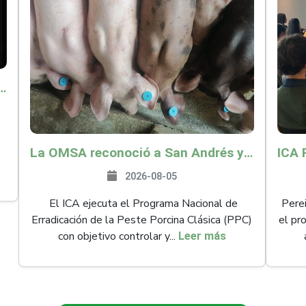
o por $9.625 millones para proteger a más de 14.000 pequeños productores contra riesgos del Fenómeno de El Niño
La OMSA reconoció a San Andrés y Providencia como zona libre de Peste Porcina Clásica (PPC)
2026-08-05
El ICA ejecuta el Programa Nacional de
Perei
Erradicación de la Peste Porcina Clásica (PPC)
el pr
con objetivo controlar y...
Leer más