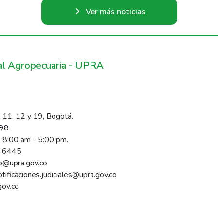
Ver más noticias
ral Agropecuaria - UPRA
 11, 12 y 19, Bogotá.
098
s 8:00 am - 5:00 pm.
1 6445
rio@upra.gov.co
notificaciones.judiciales@upra.gov.co
gov.co