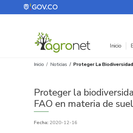
Pasar al contenido principal
Inicio
E
Ruta de navegación
Inicio
Noticias
Proteger La Biodiversidad
Proteger la biodiversid
FAO en materia de sue
2020-12-16