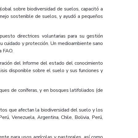
lobal sobre biodiversidad de suelos, capacitó a
anejo sostenible de suelos, y ayudó a pequeños
esto directrices voluntarias para su gestión
 su cuidado y protección. Un medioambiente sano
la FAO.
oración del Informe del estado del conocimiento
isis disponible sobre el suelo y sus funciones y
ques de coníferas, y en bosques latifoliados (de
os que afectan la biodiversidad del suelo y los
rú, Venezuela, Argentina, Chile, Bolivia, Perú,
nte para usos agrícolas y pastorales, así como