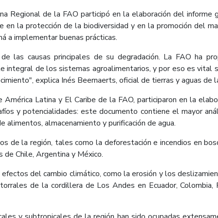
a Regional de la FAO participó en la elaboración del informe g
e en la protección de la biodiversidad y en la promoción del m
á a implementar buenas prácticas.
de las causas principales de su degradación. La FAO ha propu
e integral de los sistemas agroalimentarios, y por eso es vital
cimiento", explica Inés Beernaerts, oficial de tierras y aguas de 
 América Latina y El Caribe de la FAO, participaron en la elab
safíos y potencialidades: este documento contiene el mayor anál
de alimentos, almacenamiento y purificación de agua.
os de la región, tales como la deforestación e incendios en bos
s de Chile, Argentina y México.
efectos del cambio climático, como la erosión y los deslizamient
rrales de la cordillera de Los Andes en Ecuador, Colombia, Pe
cales y subtropicales de la región han sido ocupadas extensame