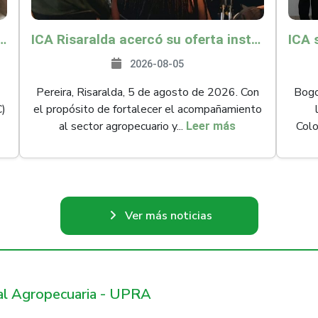
és y Providencia como zona libre de Peste Porcina Clásica (PPC)
ICA Risaralda acercó su oferta institucional a productores y emprendedores en Expocamello
2026-08-05
Pereira, Risaralda, 5 de agosto de 2026. Con
Bogot
C)
el propósito de fortalecer el acompañamiento
al sector agropecuario y...
Colo
Leer más
Ver más noticias
ral Agropecuaria - UPRA