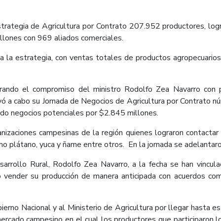
 estrategia de Agricultura por Contrato 207.952 productores, lo
illones con 969 aliados comerciales.
a la estrategia, con ventas totales de productos agropecuario
nrando el compromiso del ministro Rodolfo Zea Navarro con 
levó a cabo su Jornada de Negocios de Agricultura por Contrato n
ando negocios potenciales por $2.845 millones.
anizaciones campesinas de la región quienes lograron contactar
o plátano, yuca y ñame entre otros. En la jornada se adelantar
sarrollo Rural, Rodolfo Zea Navarro, a la fecha se han vincula
 vender su producción de manera anticipada con acuerdos com
ierno Nacional y al Ministerio de Agricultura por llegar hasta es
mercado campesino en el cual los productores que participaron