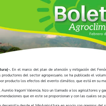
ura)-.
En el marco del plan de atención y mitigación del Fenó
os productores del sector agropecuario, se ha publicado el volu
por producto los efectos del evento climático, que está en su ma
, Aurelio Iragorri Valencia, hizo un llamado a los agricultores y
ecomendaciones que en este se proporcionan y con las cuales se p
se desarrolla desde el MinAgricultura en asocio con gremios del 