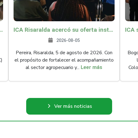
és y Providencia como zona libre de Peste Porcina Clásica (PPC)
ICA Risaralda acercó su oferta institucional a productores y emprendedores en Expocamello
2026-08-05
Pereira, Risaralda, 5 de agosto de 2026. Con
Bogot
C)
el propósito de fortalecer el acompañamiento
al sector agropecuario y...
Colo
Leer más
Ver más noticias