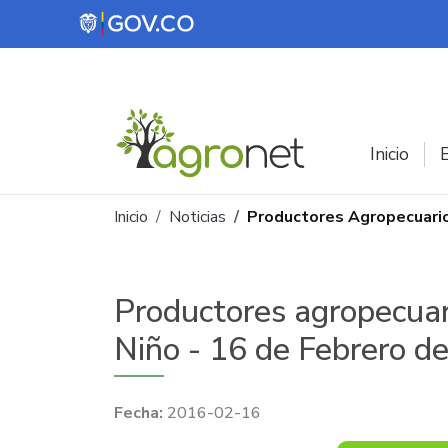
Pasar al contenido principal
Inicio
E
Ruta de navegación
Inicio
Noticias
Productores Agropecuario
Productores agropecuari
Niño - 16 de Febrero d
2016-02-16