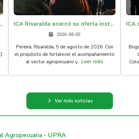
és y Providencia como zona libre de Peste Porcina Clásica (PPC)
ICA Risaralda acercó su oferta institucional a productores y emprendedores en Expocamello
2026-08-05
Pereira, Risaralda, 5 de agosto de 2026. Con
Bogot
C)
el propósito de fortalecer el acompañamiento
al sector agropecuario y...
Colo
Leer más
Ver más noticias
ral Agropecuaria - UPRA