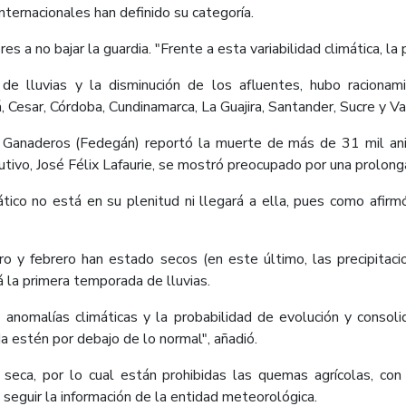
nternacionales han definido su categoría.
 a no bajar la guardia. "Frente a esta variabilidad climática, la p
de lluvias y la disminución de los afluentes, hubo racion
Cesar, Córdoba, Cundinamarca, La Guajira, Santander, Sucre y Va
e Ganaderos (Fedegán) reportó la muerte de más de 31 mil ani
cutivo, José Félix Lafaurie, se mostró preocupado por una prolon
ico no está en su plenitud ni llegará a ella, pues como afirmó
ero y febrero han estado secos (en este último, las precipita
 la primera temporada de lluvias.
 anomalías climáticas y la probabilidad de evolución y consol
a estén por debajo de lo normal", añadió.
 seca, por lo cual están prohibidas las quemas agrícolas, con 
 seguir la información de la entidad meteorológica.