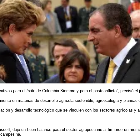
ativos para el éxito de Colombia Siembra y para el postconflicto”, precisó el j
nto en materias de desarrollo agrícola sostenible, agroecología y planeación, y
ción y desarrollo tecnológico que se vinculen con los sectores agrícolas y a
ousseff, dejó un buen balance para el sector agropecuario al firmarse un mem
r campesina.