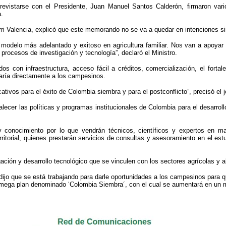
trevistarse con el Presidente, Juan Manuel Santos Calderón, firmaron var
a.
agorri Valencia, explicó que este memorando no se va a quedar en intenciones 
 modelo más adelantado y exitoso en agricultura familiar. Nos van a apoyar a 
procesos de investigación y tecnología”, declaró el Ministro.
s con infraestructura, acceso fácil a créditos, comercialización, el fortal
aría directamente a los campesinos.
tivos para el éxito de Colombia siembra y para el postconflicto”, precisó el j
cer las políticas y programas institucionales de Colombia para el desarrollo de l
y conocimiento por lo que vendrán técnicos, científicos y expertos en mat
 territorial, quienes prestarán servicios de consultas y asesoramiento en el e
ción y desarrollo tecnológico que se vinculen con los sectores agrícolas y a
a dijo que se está trabajando para darle oportunidades a los campesinos para
ega plan denominado ‘Colombia Siembra´, con el cual se aumentará en un mi