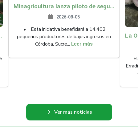
Minagricultura lanza piloto de seguro agropecuario por $9.625 millones para proteger a más de 14.000 pequeños productores contra riesgos del Fenómeno de El Niño
2026-08-05
• Esta iniciativa beneficiará a 14.402
ollo y abrió 61 mercados internacionales
pequeños productores de bajos ingresos en
Córdoba, Sucre...
Leer más
e
El
Errad
Ver más noticias