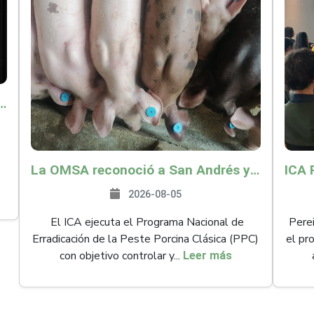
o por $9.625 millones para proteger a más de 14.000 pequeños productores contra riesgos del Fenómeno de El Niño
La OMSA reconoció a San Andrés y Providencia como zona libre de Peste Porcina Clásica (PPC)
2026-08-05
El ICA ejecuta el Programa Nacional de
Perei
Erradicación de la Peste Porcina Clásica (PPC)
el pr
con objetivo controlar y...
Leer más