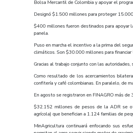
Bolsa Mercantil de Colombia y apoyar el progra
Designó $1.500 millones para proteger 15.000 t
$400 millones fueron destinados para apoyar 
panela.
Puso en marcha el incentivo a la prima del segu
climáticos. Son $30.000 millones para financiar 
Gracias al trabajo conjunto con las autoridades
Como resultado de los acercamientos bilatera
confitería y café colombianas. En paralelo, de 
En agosto se registraron en FINAGRO más de 35
$32.152 millones de pesos de la ADR se otorg
agrícola) que benefician a 1.124 familias de p
MinAgricultura continuará enfocando sus esfu
permitan al agro seguir siendo motor de crecim