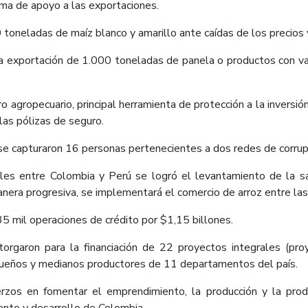
ma de apoyo a las exportaciones.
oneladas de maíz blanco y amarillo ante caídas de los precios y
la exportación de 1.000 toneladas de panela o productos con
ro agropecuario, principal herramienta de protección a la inversi
las pólizas de seguro.
, se capturaron 16 personas pertenecientes a dos redes de corru
les entre Colombia y Perú se logró el levantamiento de la sa
manera progresiva, se implementará el comercio de arroz entre la
 mil operaciones de crédito por $1,15 billones.
aron para la financiación de 22 proyectos integrales (proyec
equeños y medianos productores de 11 departamentos del país.​
erzos en fomentar el emprendimiento, la producción y la prod
iento y desarrollo de Colombia.