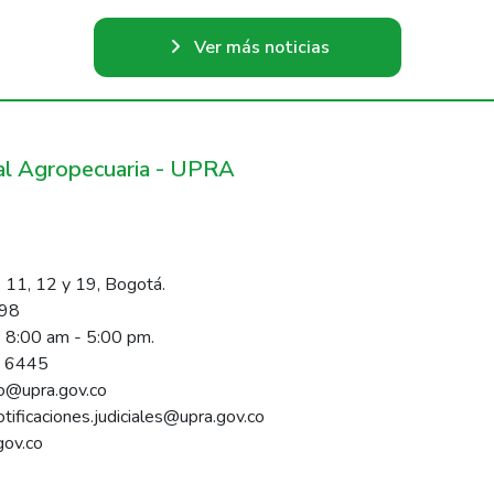
Ver más noticias
ral Agropecuaria - UPRA
 11, 12 y 19, Bogotá.
098
s 8:00 am - 5:00 pm.
1 6445
rio@upra.gov.co
notificaciones.judiciales@upra.gov.co
gov.co