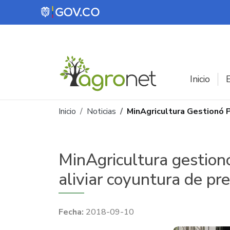
Pasar al contenido principal
Inicio
E
Ruta de navegación
Inicio
Noticias
MinAgricultura Gestionó 
MinAgricultura gestion
aliviar coyuntura de pr
2018-09-10