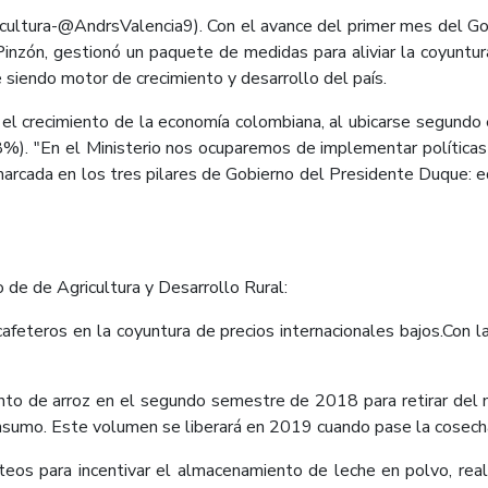
tura-@AndrsValencia9). Con el avance del primer mes del Gobie
Pinzón, gestionó un paquete de medidas para aliviar la coyuntur
e siendo motor de crecimiento y desarrollo del país.
 el crecimiento de la economía colombiana, al ubicarse segundo 
%). "En el Ministerio nos ocuparemos de implementar políticas p
rcada en los tres pilares de Gobierno del Presidente Duque: e
o de de Agricultura y Desarrollo Rural:
feteros en la coyuntura de precios internacionales bajos.Con 
to de arroz en el segundo semestre de 2018 para retirar del 
sumo. Este volumen se liberará en 2019 cuando pase la cosecha
eos para incentivar el almacenamiento de leche en polvo, real