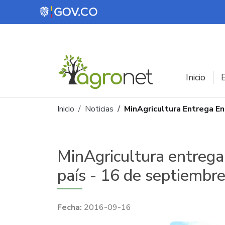
Pasar al contenido principal
Inicio
E
Ruta de navegación
Inicio
Noticias
MinAgricultura Entrega E
MinAgricultura entrega
país - 16 de septiembr
2016-09-16