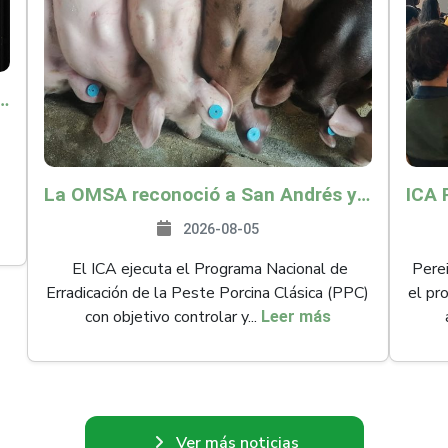
o por $9.625 millones para proteger a más de 14.000 pequeños productores contra riesgos del Fenómeno de El Niño
La OMSA reconoció a San Andrés y Providencia como zona libre de Peste Porcina Clásica (PPC)
2026-08-05
El ICA ejecuta el Programa Nacional de
Perei
Erradicación de la Peste Porcina Clásica (PPC)
el pr
con objetivo controlar y...
Leer más
Ver más noticias