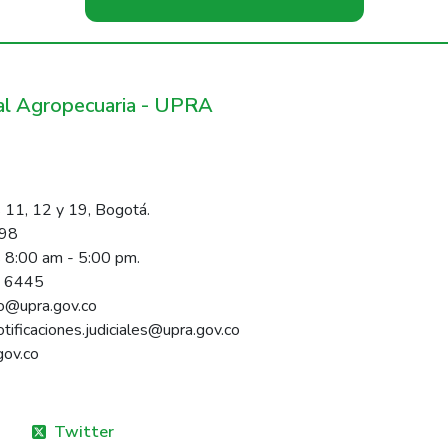
ral Agropecuaria - UPRA
 11, 12 y 19, Bogotá.
098
s 8:00 am - 5:00 pm.
1 6445
rio@upra.gov.co
notificaciones.judiciales@upra.gov.co
gov.co
Twitter