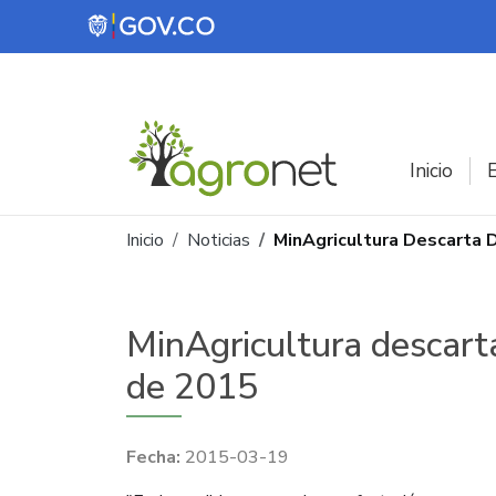
Pasar al contenido principal
Inicio
E
Ruta de navegación
Inicio
Noticias
MinAgricultura Descarta 
MinAgricultura descart
de 2015
2015-03-19