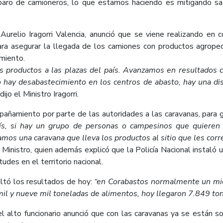
paro de camioneros, lo que estamos haciendo es mitigando satis
Aurelio Iragorri Valencia, anunció que se viene realizando en c
ra asegurar la llegada de los camiones con productos agropecu
imiento.
 productos a las plazas del país. Avanzamos en resultados 
o hay desabastecimiento en los centros de abasto, hay una dis
dijo el Ministro Iragorri.
ñamiento por parte de las autoridades a las caravanas, para ga
aís, si hay un grupo de personas o campesinos que quieren
amos una caravana que lleva los productos al sitio que les co
l Ministro, quien además explicó que la Policía Nacional instaló
itudes en el territorio nacional.
altó los resultados de hoy:
“en Corabastos normalmente un mié
il y nueve mil toneladas de alimentos, hoy llegaron 7.849 ton
el alto funcionario anunció que con las caravanas ya se están