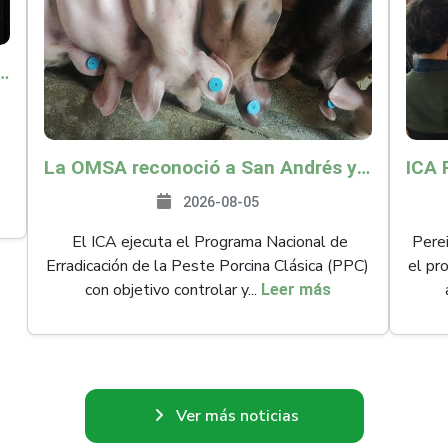
o por $9.625 millones para proteger a más de 14.000 pequeños productores contra riesgos del Fenómeno de El Niño
La OMSA reconoció a San Andrés y Providencia como zona libre de Peste Porcina Clásica (PPC)
2026-08-05
El ICA ejecuta el Programa Nacional de
Perei
Erradicación de la Peste Porcina Clásica (PPC)
el pr
con objetivo controlar y...
Leer más
Ver más noticias