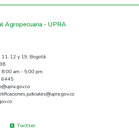
ral Agropecuaria - UPRA
 11, 12 y 19, Bogotá.
098
s 8:00 am - 5:00 pm.
1 6445
rio@upra.gov.co
notificaciones.judiciales@upra.gov.co
gov.co
Twitter