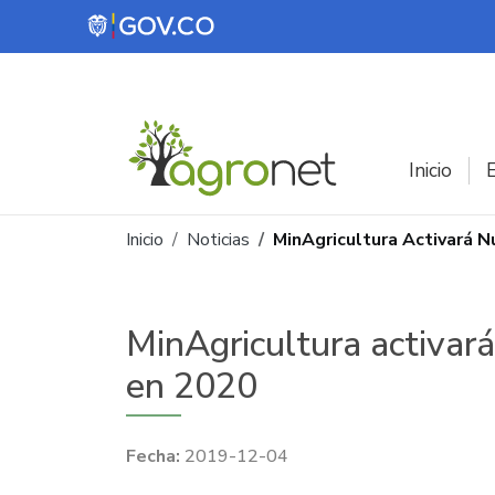
Pasar al contenido principal
Inicio
E
Ruta de navegación
Inicio
Noticias
MinAgricultura Activará 
MinAgricultura activa
en 2020
2019-12-04