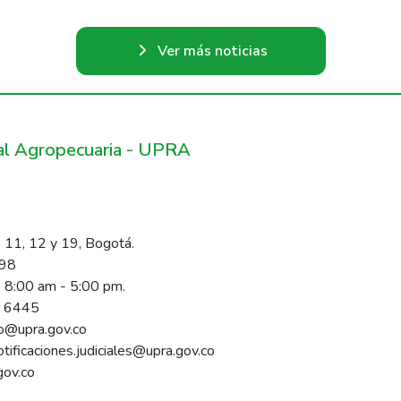
Ver más noticias
ral Agropecuaria - UPRA
 11, 12 y 19, Bogotá.
098
s 8:00 am - 5:00 pm.
1 6445
rio@upra.gov.co
notificaciones.judiciales@upra.gov.co
gov.co