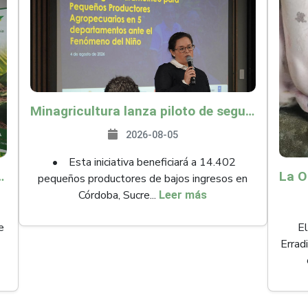
Minagricultura lanza piloto de seguro agropecuario por $9.625 millones para proteger a más de 14.000 pequeños productores contra riesgos del Fenómeno de El Niño
2026-08-05
• Esta iniciativa beneficiará a 14.402
ollo y abrió 61 mercados internacionales
pequeños productores de bajos ingresos en
Córdoba, Sucre...
Leer más
e
El
Errad