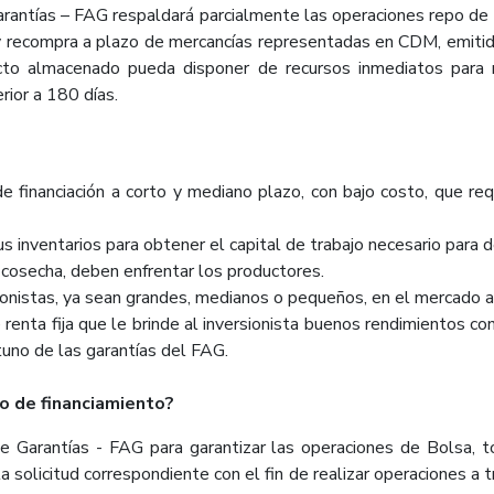
arantías – FAG respaldará parcialmente las operaciones repo de
 y recompra a plazo de mercancías representadas en CDM, emit
to almacenado pueda disponer de recursos inmediatos para m
rior a 180 días.
inanciación a corto y mediano plazo, con bajo costo, que req
inventarios para obtener el capital de trabajo necesario para de
osecha, deben enfrentar los productores.
nistas, ya sean grandes, medianos o pequeños, en el mercado a
ta fija que le brinde al inversionista buenos rendimientos con
tuno de las garantías del FAG.
 de financiamiento?
Garantías - FAG para garantizar las operaciones de Bolsa, to
la solicitud correspondiente con el fin de realizar operaciones 