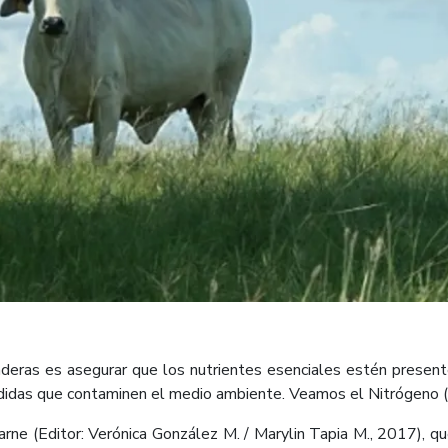
praderas es asegurar que los nutrientes esenciales estén present
didas que contaminen el medio ambiente. Veamos el Nitrógeno (N)
ne (Editor: Verónica Gon​zález M. / Marylin Tapia M., 2017), que 