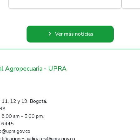
Ver más noticias
ral Agropecuaria - UPRA
 11, 12 y 19, Bogotá.
098
s 8:00 am - 5:00 pm.
1 6445
rio@upra.gov.co
notificaciones.judiciales@upra.gov.co