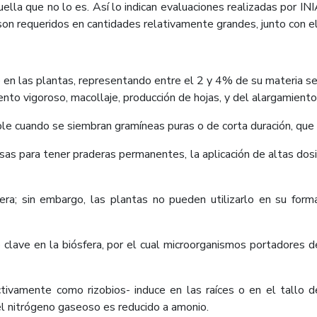
quella que no lo es. Así lo indican evaluaciones realizadas por 
son requeridos en cantidades relativamente grandes, junto con el 
en las plantas, representando entre el 2 y 4% de su materia seca
iento vigoroso, macollaje, producción de hojas, y del alargamiento
le cuando se siembran gramíneas puras o de corta duración, que 
as para tener praderas permanentes, la aplicación de altas dosis
ra; sin embargo, las plantas no pueden utilizarlo en su for
o clave en la biósfera, por el cual microorganismos portadores 
tivamente como rizobios- induce en las raíces o en el tallo d
el nitrógeno gaseoso es reducido a amonio.