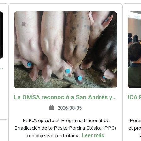
o por $9.625 millones para proteger a más de 14.000 pequeños productores contra riesgos del Fenómeno de El Niño
La OMSA reconoció a San Andrés y Providencia como zona libre de Peste Porcina Clásica (PPC)
2026-08-05
El ICA ejecuta el Programa Nacional de
Perei
Erradicación de la Peste Porcina Clásica (PPC)
el pr
con objetivo controlar y...
Leer más