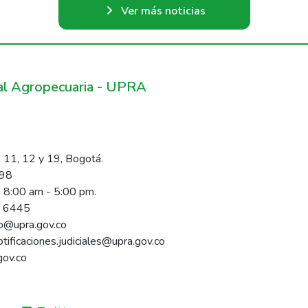
Ver más noticias
ral Agropecuaria - UPRA
 11, 12 y 19, Bogotá.
098
s 8:00 am - 5:00 pm.
1 6445
rio@upra.gov.co
notificaciones.judiciales@upra.gov.co
gov.co