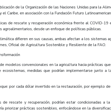
licación de la Organización de las Naciones Unidas para la Alime
 y el Caribe, en asociación con la Fundación Futuro Latinoamerican
íticas de rescate y recuperación económica frente al COVID-19 e
mas agroalimentarios, desde un enfoque de políticas públicas.
imática difieren en sus causas, ambas afectan a los sistemas ag
lmes, Oficial de Agricultura Sostenible y Resiliente de la FAO.
nsformación
e modelos convencionales en la agricultura hacia prácticas que 
de ecosistemas, medidas que podrían implementarse junto a l
foque: por cada dólar invertido en la restauración, por ejemplo
 de rescate y recuperación, podrían estar condicionadas a la a
dría priorizar prácticas sostenibles, enfocándose en la diversific