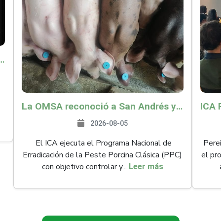
o por $9.625 millones para proteger a más de 14.000 pequeños productores contra riesgos del Fenómeno de El Niño
La OMSA reconoció a San Andrés y Providencia como zona libre de Peste Porcina Clásica (PPC)
2026-08-05
El ICA ejecuta el Programa Nacional de
Perei
Erradicación de la Peste Porcina Clásica (PPC)
el pr
con objetivo controlar y...
Leer más