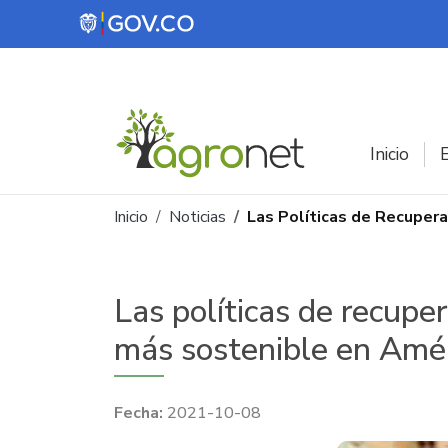
Pasar al contenido principal
Inicio
E
Ruta de navegación
Inicio
Noticias
Las Políticas de Recuper
Las políticas de recup
más sostenible en Améri
2021-10-08