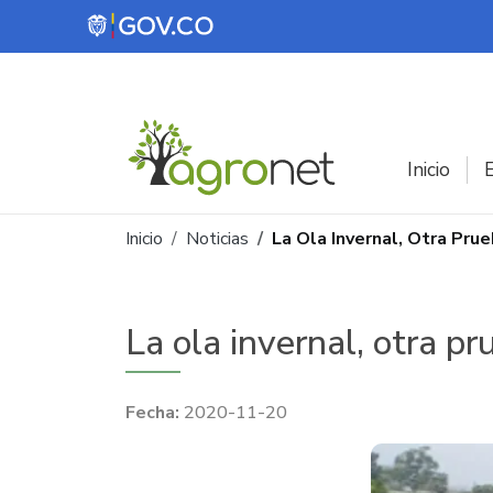
Pasar al contenido principal
Inicio
E
Ruta de navegación
Inicio
Noticias
La Ola Invernal, Otra Pru
La ola invernal, otra pr
2020-11-20