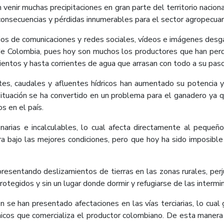
enir muchas precipitaciones en gran parte del territorio nacional
nsecuencias y pérdidas innumerables para el sector agropecua
os de comunicaciones y redes sociales, vídeos e imágenes desg
de Colombia, pues hoy son muchos los productores que han perd
entos y hasta corrientes de agua que arrasan con todo a su paso
ntes, caudales y afluentes hídricos han aumentado su potencia 
tuación se ha convertido en un problema para el ganadero ya q
s en el país.
arias e incalculables, lo cual afecta directamente al pequeñ
rra bajo las mejores condiciones, pero que hoy ha sido imposibl
resentando deslizamientos de tierras en las zonas rurales, pe
egidos y sin un lugar donde dormir y refugiarse de las intermin
 se han presentado afectaciones en las vías terciarias, lo cual
icos que comercializa el productor colombiano. De esta manera 