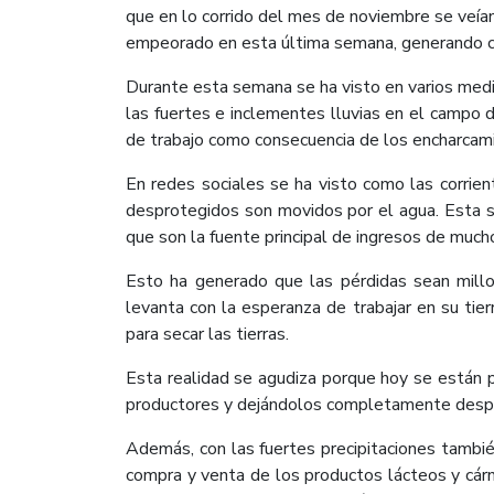
que en lo corrido del mes de noviembre se veían v
empeorado en esta última semana, generando co
Durante esta semana se ha visto en varios medi
las fuertes e inclementes lluvias en el campo 
de trabajo como consecuencia de los encharcami
En redes sociales se ha visto como las corrie
desprotegidos son movidos por el agua. Esta si
que son la fuente principal de ingresos de mucho
Esto ha generado que las pérdidas sean millon
levanta con la esperanza de trabajar en su tie
para secar las tierras.
Esta realidad se agudiza porque hoy se están p
productores y dejándolos completamente desprot
Además, con las fuertes precipitaciones también
compra y venta de los productos lácteos y cárn