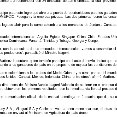
diente a un contenedor con 24 toneladas de carne enfriada, la cual provien
 equipo para este logro que abre una puerta de oportunidades para los ganade
ERCIO, Fedegan y la empresa privada. Las dos primeras fueron las encargada
 ha logrado abrir para la carne colombiana los mercados de Jordania Curazao,
ados internacionales : Argelia, Egipto, Singapur, China, Chile, Estados Un
ublica Dominicana, Panamá, Trinidad y Tobago, Georgia y Congo.
o, con la conquista de los mercados internacionales, vamos a desarrollar el
s productores”, puntualizó el Ministro Iragorri.
rtínez Lacouture, quien también participó en el acto de envío, indicó que es
ñando a los ganaderos del país en su propósito de mejorar las condiciones de 
a carne colombiana a los países del Medio Oriente y a otras partes del mundo
ados Unidos, Canadá, México, Indonesia, China, entre otros”, afirmó Martínez
as directrices del Ministro Aurelio Iragorri Valencia de acelerar en el proce
se obtuvieron los primeros resultados, con la inmediata vía libre al proceso d
en comunicación oficial de la entidad homóloga en Jordania, que dio su a
 S.A., Vijagual S.A y Coolesar. Vale la pena mencionar que, si otras pla
bia se enviará al Ministerio de Agricultura del país árabe.