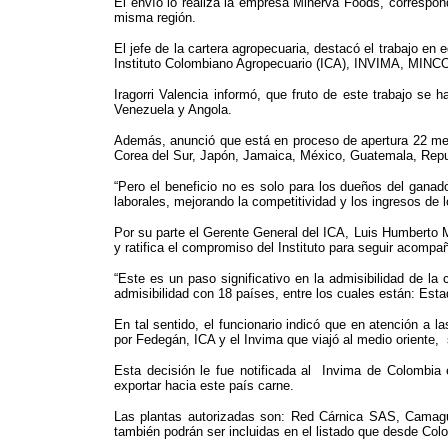
El envío lo realiza la empresa Minerva Foods, correspon
misma región.
El jefe de la cartera agropecuaria, destacó el trabajo en
Instituto Colombiano Agropecuario (ICA), INVIMA, MINCOM
Iragorri Valencia informó, que fruto de este trabajo se
Venezuela y Angola.
Además, anunció que está en proceso de apertura 22 merc
Corea del Sur, Japón, Jamaica, México, Guatemala, Rep
“Pero el beneficio no es solo para los dueños del ganad
laborales, mejorando la competitividad y los ingresos de lo
Por su parte el Gerente General del ICA, Luis Humberto Ma
y ratifica el compromiso del Instituto para seguir acompa
“Este es un paso significativo en la admisibilidad de l
admisibilidad con 18 países, entre los cuales están: Est
En tal sentido, el funcionario indicó que en atención a l
por Fedegán, ICA y el Invima que viajó al medio oriente, 
Esta decisión le fue notificada al Invima de Colombia 
exportar hacia este país carne.
Las plantas autorizadas son: Red Cárnica SAS, Camaguey
también podrán ser incluidas en el listado que desde Colom