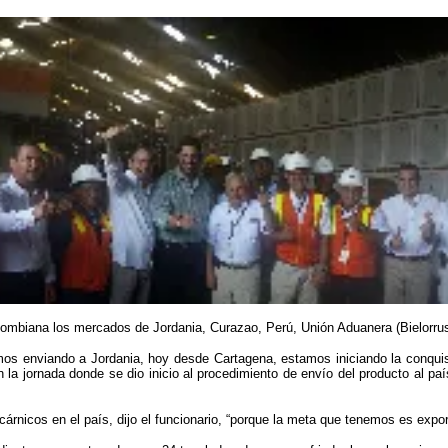
 colombiana los mercados de Jordania, Curazao, Perú, Unión Aduanera (Bielorru
mos enviando a Jordania, hoy desde Cartagena, estamos iniciando la conqui
 en la jornada donde se dio inicio al procedimiento de envío del producto al p
árnicos en el país, dijo el funcionario, “porque la meta que tenemos es exp