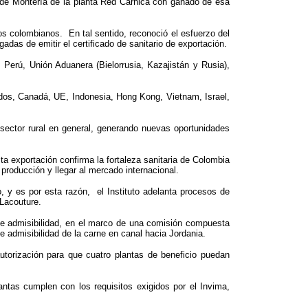
e de Montería de la planta Red Cárnica con ganado de esa
ros colombianos. En tal sentido, reconoció el esfuerzo del
s de emitir el certificado de sanitario de exportación.
 Perú, Unión Aduanera (Bielorrusia, Kazajistán y Rusia),
idos, Canadá, UE, Indonesia, Hong Kong, Vietnam, Israel,
 sector rural en general, generando nuevas oportunidades
ta exportación confirma la fortaleza sanitaria de Colombia
producción y llegar al mercado internacional.
, y es por esta razón, el Instituto adelanta procesos de
 Lacouture.
so de admisibilidad, en el marco de una comisión compuesta
e admisibilidad de la carne en canal hacia Jordania.
utorización para que cuatro plantas de beneficio puedan
ntas cumplen con los requisitos exigidos por el Invima,