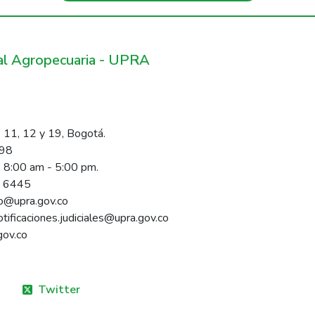
ral Agropecuaria - UPRA
 11, 12 y 19, Bogotá.
098
s 8:00 am - 5:00 pm.
1 6445
rio@upra.gov.co
notificaciones.judiciales@upra.gov.co
gov.co
Twitter