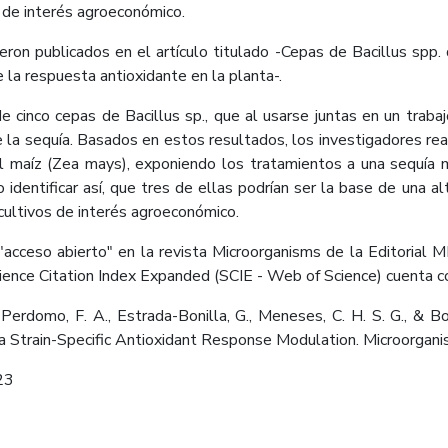
s de interés agroeconómico.
eron publicados en el artículo titulado -Cepas de Bacillus spp.
la respuesta antioxidante en la planta-.
 de cinco cepas de Bacillus sp., que al usarse juntas en un tra
la sequía. Basados en estos resultados, los investigadores real
el maíz (Zea mays), exponiendo los tratamientos a una sequí
 identificar así, que tres de ellas podrían ser la base de una al
cultivos de interés agroeconómico.
 "acceso abierto" en la revista Microorganisms de la Editorial 
Science Citation Index Expanded (SCIE - Web of Science) cuenta 
Perdomo, F. A., Estrada-Bonilla, G., Meneses, C. H. S. G., & Bon
a Strain-Specific Antioxidant Response Modulation. Microorgani
23