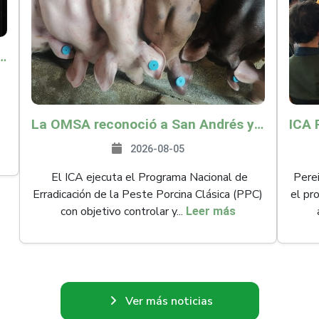
o por $9.625 millones para proteger a más de 14.000 pequeños productores contra riesgos del Fenómeno de El Niño
La OMSA reconoció a San Andrés y Providencia como zona libre de Peste Porcina Clásica (PPC)
2026-08-05
El ICA ejecuta el Programa Nacional de
Perei
Erradicación de la Peste Porcina Clásica (PPC)
el pr
con objetivo controlar y...
Leer más
Ver más noticias