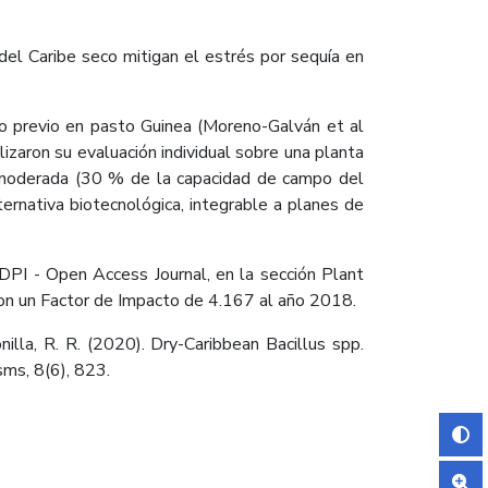
 del Caribe seco mitigan el estrés por sequía en
bajo previo en pasto Guinea (Moreno-Galván et al
izaron su evaluación individual sobre una planta
a moderada (30 % de la capacidad de campo del
ternativa biotecnológica, integrable a planes de
MDPI - Open Access Journal, en la sección Plant
con un Factor de Impacto de 4.167 al año 2018.
illa, R. R. (2020). Dry-Caribbean Bacillus spp.
sms, 8(6), 823.