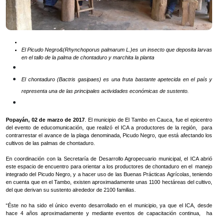
El Picudo Negro&(Rhynchoporus palmarum L.)es un insecto que deposita larvas
en el tallo de la palma de chontaduro y marchita la planta
El chontaduro (Bactris gasipaes) es una fruta bastante apetecida en el país y
representa una de las principales actividades económicas de sustento.
Popayán, 02 de marzo de 2017
. El municipio de El Tambo en Cauca, fue el epicentro
del evento de educomunicación, que realizó el ICA a productores de la región, para
contrarrestar el avance de la plaga denominada, Picudo Negro, que está afectando los
cultivos de las palmas de chontaduro.
En coordinación con la Secretaría de Desarrollo Agropecuario municipal, el ICA abrió
este espacio de encuentro para orientar a los productores de chontaduro en el manejo
integrado del Picudo Negro, y a hacer uso de las Buenas Prácticas Agrícolas, teniendo
en cuenta que en el Tambo, existen aproximadamente unas 1100 hectáreas del cultivo,
del que derivan su sustento alrededor de 2100 familias.
“Éste no ha sido el único evento desarrollado en el municipio, ya que el ICA, desde
hace 4 años aproximadamente y mediante eventos de capacitación continua, ha