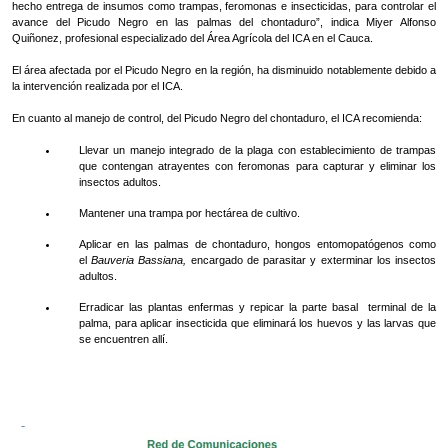
hecho entrega de insumos como trampas, feromonas e insecticidas, para controlar el
avance del Picudo Negro en las palmas del chontaduro”, indica Miyer Alfonso
Quiñonez, profesional especializado del Área Agrícola del ICA en el Cauca.
El área afectada por el Picudo Negro en la región, ha disminuido notablemente debido a
la intervención realizada por el ICA.
En cuanto al manejo de control, del Picudo Negro del chontaduro, el ICA recomienda:
Llevar un manejo integrado de la plaga con establecimiento de trampas
que contengan atrayentes con feromonas para capturar y eliminar los
insectos adultos.
Mantener una trampa por hectárea de cultivo.
Aplicar en las palmas de chontaduro, hongos entomopatógenos como
el
Bauveria Bassiana,
encargado de parasitar y exterminar los insectos
adultos.
Erradicar las plantas enfermas y repicar la parte basal terminal de la
palma, para aplicar insecticida que eliminará los huevos y las larvas que
se encuentren allí.​