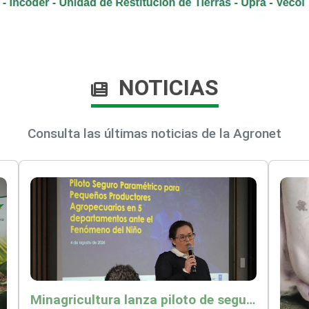
NOTICIAS
Consulta las últimas noticias de la Agronet
Minagricultura lanza piloto de seguro agropecuario por $9.625 millones para proteger a más de 14.000 pequeños productores contra riesgos del Fenómeno de El Niño