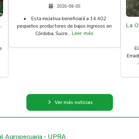
2026-08-05
• Esta iniciativa beneficiará a 14.402
ollo y abrió 61 mercados internacionales
pequeños productores de bajos ingresos en
Córdoba, Sucre...
Leer más
e
El
Errad
Ver más noticias
ral Agropecuaria - UPRA