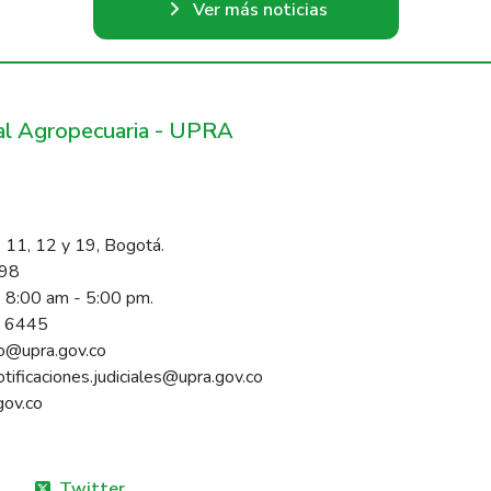
Ver más noticias
ral Agropecuaria - UPRA
 11, 12 y 19, Bogotá.
098
s 8:00 am - 5:00 pm.
1 6445
rio@upra.gov.co
notificaciones.judiciales@upra.gov.co
gov.co
Twitter