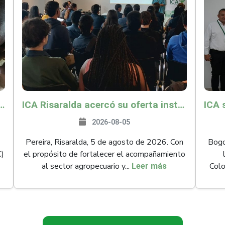
és y Providencia como zona libre de Peste Porcina Clásica (PPC)
ICA Risaralda acercó su oferta institucional a productores y emprendedores en Expocamello
2026-08-05
Pereira, Risaralda, 5 de agosto de 2026. Con
Bogot
C)
el propósito de fortalecer el acompañamiento
al sector agropecuario y...
Colo
Leer más