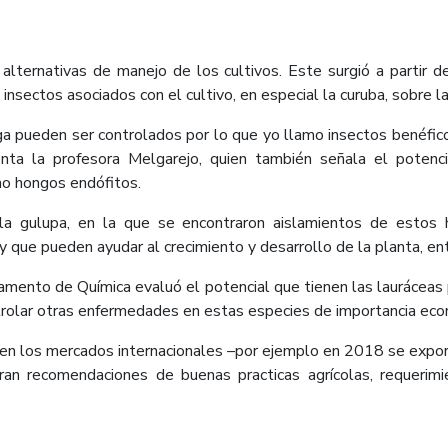
 alternativas de manejo de los cultivos. Este surgió a partir 
 insectos asociados con el cultivo, en especial la curuba, sobre 
a pueden ser controlados por lo que yo llamo insectos benéfico
enta la profesora Melgarejo, quien también señala el potenci
mo hongos endófitos.
a gulupa, en la que se encontraron aislamientos de estos 
 que pueden ayudar al crecimiento y desarrollo de la planta, ent
amento de Química evaluó el potencial que tienen las laurácea
rolar otras enfermedades en estas especies de importancia econ
s en los mercados internacionales –por ejemplo en 2018 se exp
an recomendaciones de buenas practicas agrícolas, requerimie