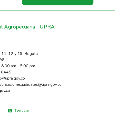
ral Agropecuaria - UPRA
 11, 12 y 19, Bogotá.
098
s 8:00 am - 5:00 pm.
1 6445
rio@upra.gov.co
notificaciones.judiciales@upra.gov.co
gov.co
Twitter