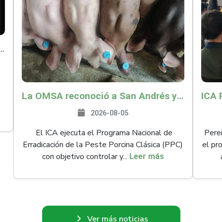
o por $9.625 millones para proteger a más de 14.000 pequeños productores contra riesgos del Fenómeno de El Niño
La OMSA reconoció a San Andrés y Providencia como zona libre de Peste Porcina Clásica (PPC)
2026-08-05
El ICA ejecuta el Programa Nacional de
Perei
Erradicación de la Peste Porcina Clásica (PPC)
el pr
con objetivo controlar y...
Leer más
Ver más noticias