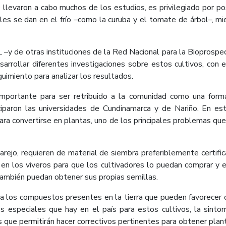
 llevaron a cabo muchos de los estudios, es privilegiado por p
ales se dan en el frío –como la curuba y el tomate de árbol–, m
 –y de otras instituciones de la Red Nacional para la Bioprospe
sarrollar diferentes investigaciones sobre estos cultivos, con 
guimiento para analizar los resultados.
importante para ser retribuido a la comunidad como una forma
iciparon las universidades de Cundinamarca y de Nariño. En e
ra convertirse en plantas, uno de los principales problemas que 
arejo, requieren de material de siembra preferiblemente certif
e en los viveros para que los cultivadores lo puedan comprar y
 también puedan obtener sus propias semillas.
e a los compuestos presentes en la tierra que pueden favorecer o 
s especiales que hay en el país para estos cultivos, la sint
que permitirán hacer correctivos pertinentes para obtener plant