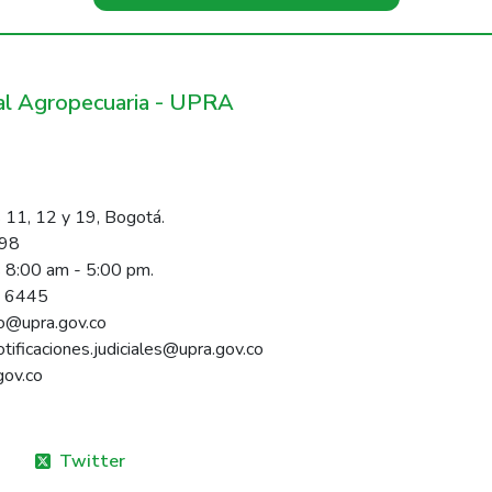
ral Agropecuaria - UPRA
 11, 12 y 19, Bogotá.
098
s 8:00 am - 5:00 pm.
1 6445
rio@upra.gov.co
notificaciones.judiciales@upra.gov.co
gov.co
Twitter