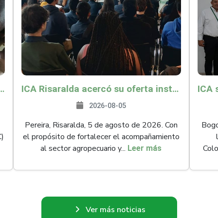
és y Providencia como zona libre de Peste Porcina Clásica (PPC)
ICA Risaralda acercó su oferta institucional a productores y emprendedores en Expocamello
2026-08-05
Pereira, Risaralda, 5 de agosto de 2026. Con
Bogot
C)
el propósito de fortalecer el acompañamiento
al sector agropecuario y...
Colo
Leer más
Ver más noticias