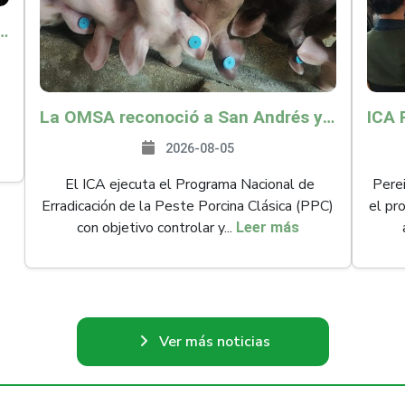
o por $9.625 millones para proteger a más de 14.000 pequeños productores contra riesgos del Fenómeno de El Niño
La OMSA reconoció a San Andrés y Providencia como zona libre de Peste Porcina Clásica (PPC)
2026-08-05
El ICA ejecuta el Programa Nacional de
Perei
Erradicación de la Peste Porcina Clásica (PPC)
el pr
con objetivo controlar y...
Leer más
Ver más noticias