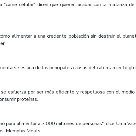
la "carne celular" dicen que quieren acabar con la matanza d
.
ómo alimentar a una creciente población sin destruir el plane
er.
mentarse es una de las principales causas del calentamiento glob
l se esfuerza por ser más eficiente y respetuosa con el med
onsumir proteínas.
para alimentar a 7.000 millones de personas", dice Uma Valeti
las, Memphis Meats.