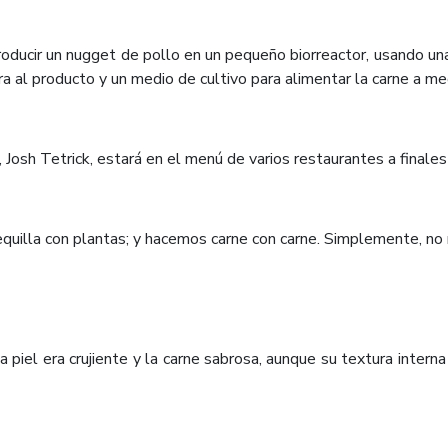
ducir un nugget de pollo en un pequeño biorreactor, usando una p
ra al producto y un medio de cultivo para alimentar la carne a me
, Josh Tetrick, estará en el menú de varios restaurantes a finale
lla con plantas; y hacemos carne con carne. Simplemente, no ne
a piel era crujiente y la carne sabrosa, aunque su textura intern