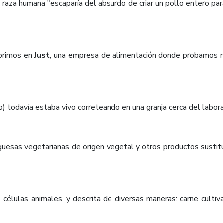
a raza humana "escaparía del absurdo de criar un pollo entero pa
ubrimos en
Just
, una empresa de alimentación donde probamos nu
o) todavía estaba vivo correteando en una granja cerca del labora
guesas vegetarianas de origen vegetal y otros productos sustit
 células animales, y descrita de diversas maneras: carne cultivada