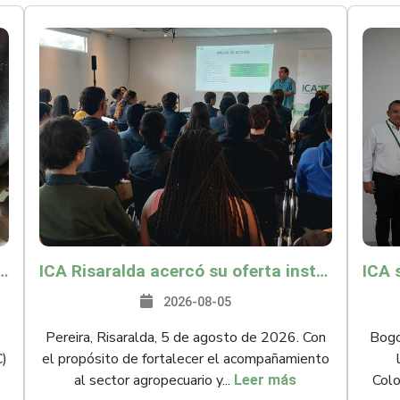
és y Providencia como zona libre de Peste Porcina Clásica (PPC)
ICA Risaralda acercó su oferta institucional a productores y emprendedores en Expocamello
2026-08-05
Pereira, Risaralda, 5 de agosto de 2026. Con
Bogot
C)
el propósito de fortalecer el acompañamiento
al sector agropecuario y...
Colo
Leer más