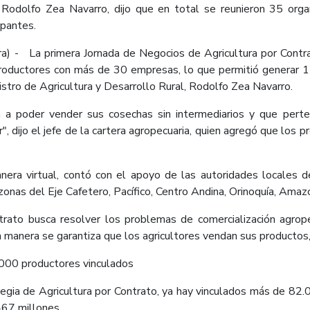
l, Rodolfo Zea Navarro, dijo que en total se reunieron 35 org
ipantes.
) - La primera Jornada de Negocios de Agricultura por Contra
productores con más de 30 empresas, lo que permitió generar 1
istro de Agricultura y Desarrollo Rural, Rodolfo Zea Navarro.
 a poder vender sus cosechas sin intermediarios y que per
r", dijo el jefe de la cartera agropecuaria, quien agregó que los
nera virtual, contó con el apoyo de las autoridades locales 
zonas del Eje Cafetero, Pacífico, Centro Andina, Orinoquía, Amaz
trato busca resolver los problemas de comercialización agrope
manera se garantiza que los agricultores vendan sus productos, 
.000 productores vinculados
egia de Agricultura por Contrato, ya hay vinculados más de 82
467 millones.