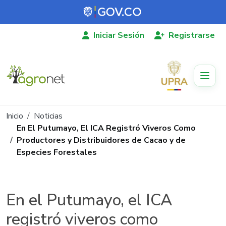
Pasar al contenido principal
Iniciar Sesión
Registrarse
Ruta de navegación
Inicio
Noticias
En El Putumayo, El ICA Registró Viveros Como
Productores y Distribuidores de Cacao y de
Especies Forestales
En el Putumayo, el ICA
registró viveros como