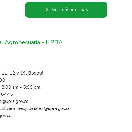
Ver más noticias
ral Agropecuaria - UPRA
 11, 12 y 19, Bogotá.
098
s 8:00 am - 5:00 pm.
1 6445
rio@upra.gov.co
notificaciones.judiciales@upra.gov.co
gov.co