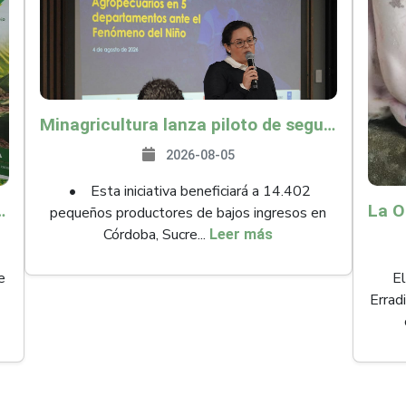
Minagricultura lanza piloto de seguro agropecuario por $9.625 millones para proteger a más de 14.000 pequeños productores contra riesgos del Fenómeno de El Niño
2026-08-05
• Esta iniciativa beneficiará a 14.402
ollo y abrió 61 mercados internacionales
pequeños productores de bajos ingresos en
Córdoba, Sucre...
Leer más
e
El
Errad