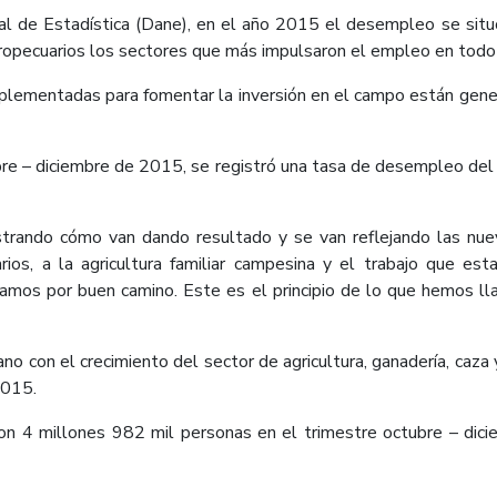
l de Estadística (Dane), en el año 2015 el desempleo se situó
gropecuarios los sectores que más impulsaron el empleo en todo 
 implementadas para fomentar la inversión en el campo están gene
ctubre – diciembre de 2015, se registró una tasa de desempleo de
rando cómo van dando resultado y se van reflejando las nuevas
ios, a la agricultura familiar campesina y el trabajo que est
e vamos por buen camino. Este es el principio de lo que hemos 
con el crecimiento del sector de agricultura, ganadería, caza y 
2015.
ron 4 millones 982 mil personas en el trimestre octubre – di