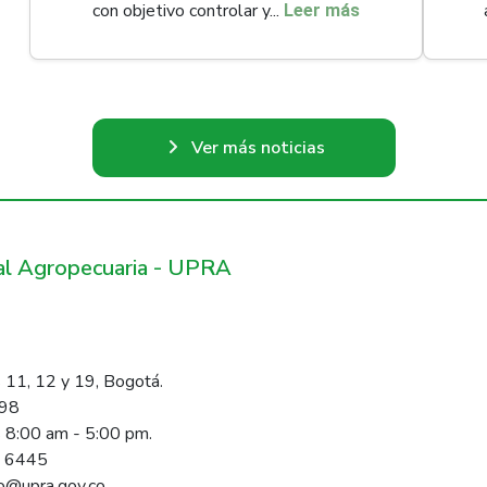
con objetivo controlar y...
Leer más
Ver más noticias
ral Agropecuaria - UPRA
 11, 12 y 19, Bogotá.
098
s 8:00 am - 5:00 pm.
1 6445
rio@upra.gov.co