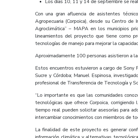
Los días 10, 11 y 14 de septiembre se reali
Con una gran afluencia de asistentes técnico
Agropecuaria (Corpoica), desde su Centro de 
Agroclimática” – MAPA en los municipios pri
lineamientos del proyecto que tiene como pro
tecnologías de manejo para mejorar la capacida
Aproximadamente 100 personas asistieron a las 
Estos encuentros estuvieron a cargo de Sony Re
Sucre y Córdoba; Manuel Espinosa, investigad
profesional de Transferencia de Tecnología y So
“Lo importante es que las comunidades conozca
tecnológicas que ofrece Corpoica, corrigiendo
tiempo real pueden solicitar asesorías para ad
intercambiar conocimientos con miembros de todo
La finalidad de este proyecto es generar conf
información climática y alternativas tecnológ