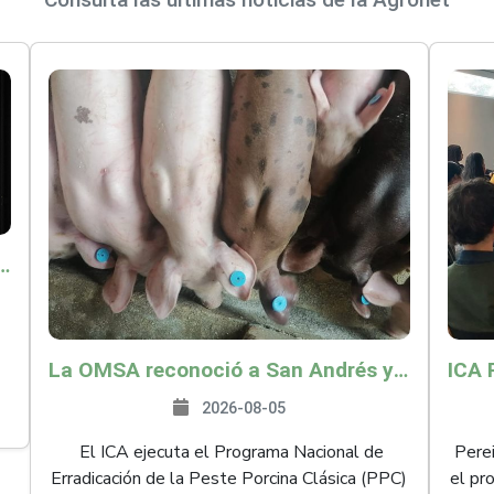
o por $9.625 millones para proteger a más de 14.000 pequeños productores contra riesgos del Fenómeno de El Niño
La OMSA reconoció a San Andrés y Providencia como zona libre de Peste Porcina Clásica (PPC)
2026-08-05
El ICA ejecuta el Programa Nacional de
Perei
Erradicación de la Peste Porcina Clásica (PPC)
el pr