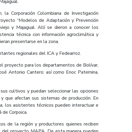
Majagual.
n, la Corporación Colombiana de Investigación
 proyecto “Modelos de Adaptación y Prevención
ejo y Majagual. Allí se dieron a conocer los
encia técnica con información agroclimática y
ieran presentarse en la zona.
tantes regionales del ICA y Fedearroz.
del proyecto para los departamentos de Bolívar,
osé Antonio Cantero; así como Enoc Paternina,
sus cultivos y puedan seleccionar las opciones
s y que afectan sus sistemas de producción. En
a, los asistentes técnicos pueden interactuar e
á de Corpoica.
cos de la región y productores quienes reciben
ectos del proyecto MAPA. De esta manera pueden