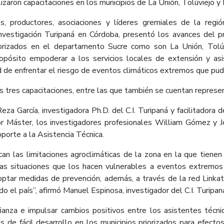
zaron capacitaciones en los municipios de La Unión, Tolúviejo y 
s, productores, asociaciones y líderes gremiales de la regió
Investigación Turipaná en Córdoba, presentó los avances del
orizados en el departamento Sucre como son La Unión, Tolúvi
pósito empoderar a los servicios locales de extensión y asist
d de enfrentar el riesgo de eventos climáticos extremos que pud
tres capacitaciones, entre las que también se cuentan represen
za García, investigadora Ph.D. del C.I. Turipaná y facilitadora 
or Máster, los investigadores profesionales William Gómez y J
porte a la Asistencia Técnica.
n las limitaciones agroclimáticas de la zona en la que tienen 
 las situaciones que los hacen vulnerables a eventos extremo
optar medidas de prevención, además, a través de la red Linkat
 el país”, afirmó Manuel Espinosa, investigador del C.I. Turipan
ianza e impulsar cambios positivos entre los asistentes técni
icas de fácil desarrollo en los municipios priorizados para ef