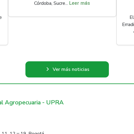
Córdoba, Sucre...
Leer más
e
El
Errad
Ver más noticias
ral Agropecuaria - UPRA
 11, 12 y 19, Bogotá.