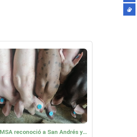
La OMSA reconoció a San Andrés y Providencia como zona libre de Peste Porcina Clásica (PPC)