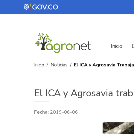
Pasar al contenido principal
Inicio
E
Ruta de navegación
Inicio
Noticias
El ICA y Agrosavia Trabaj
El ICA y Agrosavia trab
2019-06-06