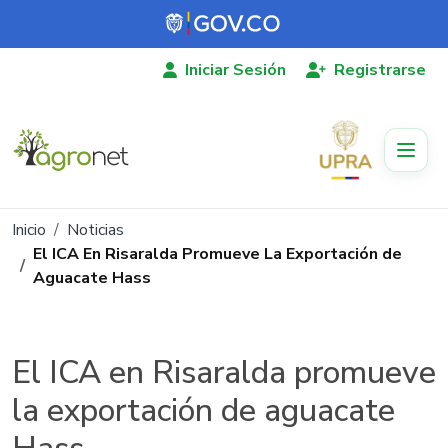
Pasar al contenido principal
Iniciar Sesión
Registrarse
Ruta de navegación
Inicio
Noticias
El ICA En Risaralda Promueve La Exportación de
Aguacate Hass
El ICA en Risaralda promueve
la exportación de aguacate