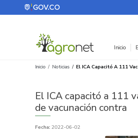
Pasar al contenido principal
Inicio
E
Ruta de navegación
Inicio
Noticias
El ICA Capacitó A 111 Vac
El ICA capacitó a 111 v
de vacunación contra
2022-06-02