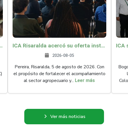
és y Providencia como zona libre de Peste Porcina Clásica (PPC)
ICA Risaralda acercó su oferta institucional a productores y emprendedores en Expocamello
2026-08-05
Pereira, Risaralda, 5 de agosto de 2026. Con
Bogot
C)
el propósito de fortalecer el acompañamiento
al sector agropecuario y...
Colo
Leer más
Ver más noticias