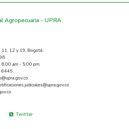
ral Agropecuaria - UPRA
 11, 12 y 19, Bogotá.
098
s 8:00 am - 5:00 pm.
1 6445
rio@upra.gov.co
notificaciones.judiciales@upra.gov.co
gov.co
Twitter