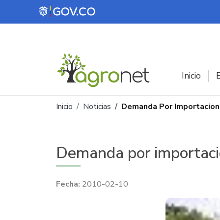
Pasar al contenido principal
Inicio
E
Ruta de navegación
Inicio
Noticias
Demanda Por Importacione
Demanda por importacio
2010-02-10