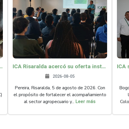
és y Providencia como zona libre de Peste Porcina Clásica (PPC)
ICA Risaralda acercó su oferta institucional a productores y emprendedores en Expocamello
2026-08-05
Pereira, Risaralda, 5 de agosto de 2026. Con
Bogot
C)
el propósito de fortalecer el acompañamiento
al sector agropecuario y...
Colo
Leer más