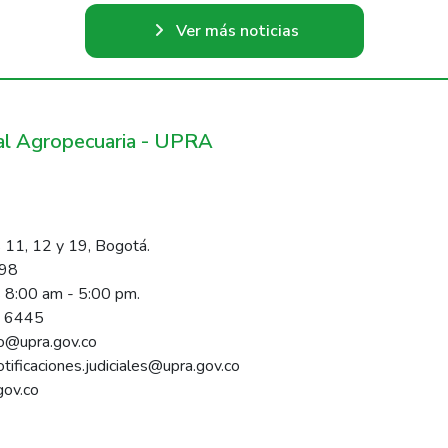
Ver más noticias
ral Agropecuaria - UPRA
 11, 12 y 19, Bogotá.
098
s 8:00 am - 5:00 pm.
1 6445
rio@upra.gov.co
notificaciones.judiciales@upra.gov.co
gov.co