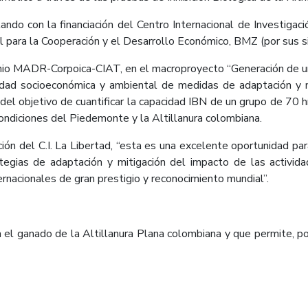
do con la financiación del Centro Internacional de Investigaci
ral para la Cooperación y el Desarrollo Económico, BMZ (por sus s
nio MADR-Corpoica-CIAT, en el macroproyecto “Generación de un
bilidad socioeconómica y ambiental de medidas de adaptación y
el objetivo de cuantificar la capacidad IBN de un grupo de 70 híb
condiciones del Piedemonte y la Altillanura colombiana.
ión del C.I. La Libertad, “esta es una excelente oportunidad pa
ategias de adaptación y mitigación del impacto de las activid
ernacionales de gran prestigio y reconocimiento mundial”.
l ganado de la Altillanura Plana colombiana y que permite, por 