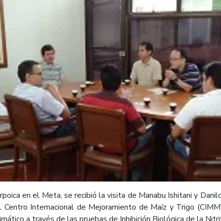
rpoica en el Meta, se recibió la visita de Manabu Ishitani y Dani
el Centro Internacional de Mejoramiento de Maíz y Trigo (CIMM
ático a través de las pruebas de Inhibición Biológica de la Nitrif