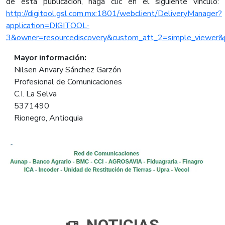
de esta publicación, haga clic en el siguiente vínculo:
http://digitool.gsl.com.mx:1801/webclient/DeliveryManager?
application=DIGITOOL-
3&owner=resourcediscovery&custom_att_2=simple_viewer
Mayor
información:
Nilsen Anvary Sánchez Garzón
Profesional de Comunicaciones
C.I. La Selva
5371490
Rionegro, Antioquia
NOTICIAS